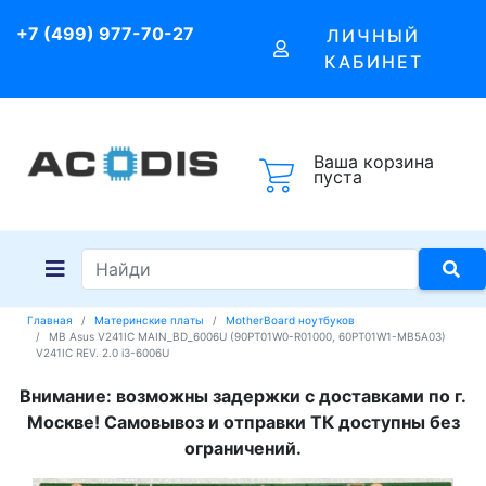
+7 (499) 977-70-27
ЛИЧНЫЙ
КАБИНЕТ
Ваша корзина
пуста
Главная
Материнские платы
MotherBoard ноутбуков
MB Asus V241IC MAIN_BD_6006U (90PT01W0-R01000, 60PT01W1-MB5A03)
V241IC REV. 2.0 i3-6006U
Внимание: возможны задержки с доставками по г.
Москве! Самовывоз и отправки ТК доступны без
ограничений.