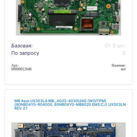
Базовая:
От 5 шт.:
По запросу
0
Арт.:
Наличие:
00000012048
нет
MB Asus UX303LA MB._4G/I3-4030U/AS (WO/TPM)
(90NB04Y0-R04000, 60NB04Y0-MB8020 EMS:СJ) UX303LN
REV. 2.1