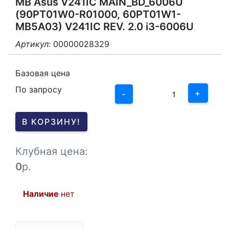
MB Asus V241IC MAIN_BD_6006U
(90PT01W0-R01000, 60PT01W1-
MB5A03) V241IC REV. 2.0 i3-6006U
Артикул:
00000028329
3
2
Базовая цена
По запросу
1
+
-
0
В КОРЗИНУ!
-1
Клубная цена:
0
р.
Наличие
нет