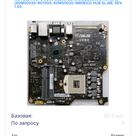
(90MS0020-R01000, 60MS0020-MB0E03) HUB SLJBE, REV.
1.05
Базовая:
От 5 шт.:
По запросу
0
Арт.:
Наличие: