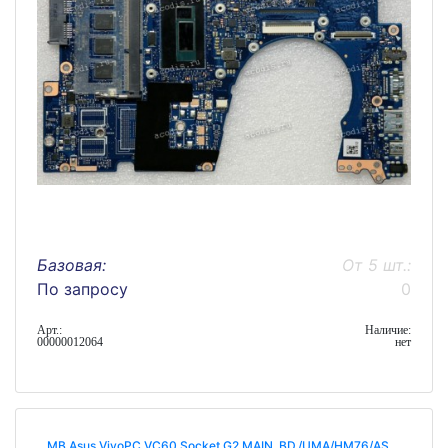
Базовая:
От 5 шт.:
По запросу
0
Арт.:
Наличие:
00000012064
нет
MB Asus VivoPC VC60 Socket G2 MAIN_BD./UMA/HM76/AS