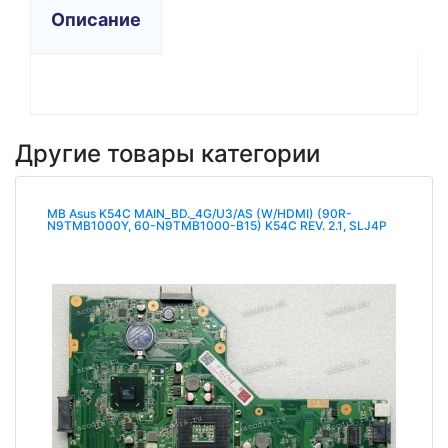
Описание
Другие товары категории
MB Asus K54C MAIN_BD._4G/U3/AS (W/HDMI) (90R-
N9TMB1000Y, 60-N9TMB1000-B15) K54C REV. 2.1, SLJ4P