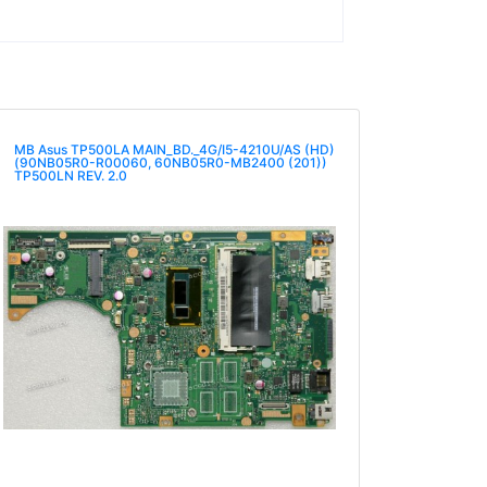
MB Asus TP500LA MAIN_BD._4G/I5-4210U/AS (HD)
(90NB05R0-R00060, 60NB05R0-MB2400 (201))
TP500LN REV. 2.0