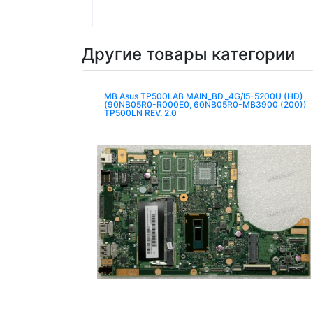
Другие товары категории
MB Asus TP500LAB MAIN_BD._4G/I5-5200U (HD)
(90NB05R0-R000E0, 60NB05R0-MB3900 (200))
TP500LN REV. 2.0