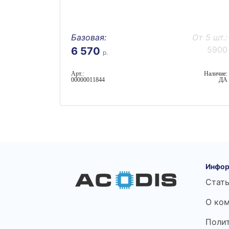
Базовая:
От 5 шт.:
5900
6 570
р.
Арт.:
Наличие:
00000011844
ДА
Инфор
Стат
О ко
Поли