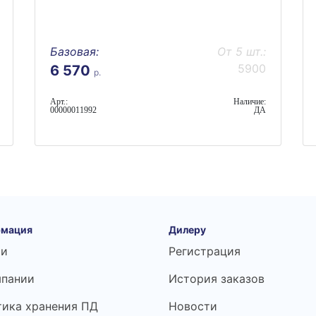
Базовая:
От 5 шт.:
5900
6 570
р.
Арт.:
Наличие:
00000011992
ДА
мация
Дилеру
ьи
Регистрация
мпании
История заказов
тика хранения ПД
Новости