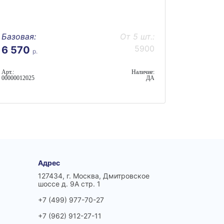
Базовая:
От 5 шт.:
5900
6 570
р.
Арт.:
Наличие:
00000012025
ДА
Адрес
127434, г. Москва, Дмитровское
шоссе д. 9А стр. 1
+7 (499) 977-70-27
+7 (962) 912-27-11