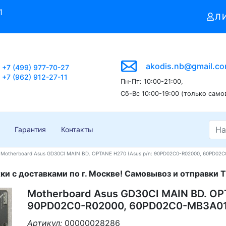
1
Л
akodis.nb@gmail.c
+7 (499) 977-70-27
+7 (962) 912-27-11
Пн-Пт: 10:00-21:00,
Сб-Вс 10:00-19:00 (только само
Гарантия
Контакты
Motherboard Asus GD30CI MAIN BD. OPTANE H270 (Asus p/n: 90PD02C0-R02000, 60PD02C
и с доставками по г. Москве! Самовывоз и отправки Т
Motherboard Asus GD30CI MAIN BD. OP
90PD02C0-R02000, 60PD02C0-MB3A01)
Артикул:
00000028286