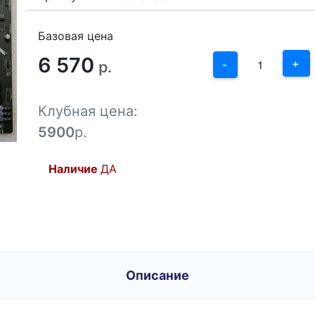
3
2
Базовая цена
6 570
1
+
р.
-
0
Клубная цена:
-1
5900
р.
Наличие
ДА
Описание