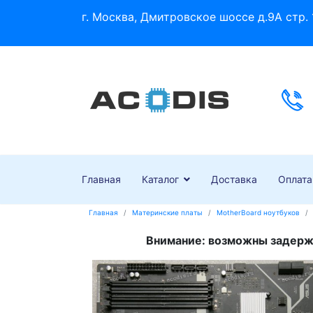
г. Москва, Дмитровское шоссе д.9А стр. 
Главная
Каталог
Доставка
Оплата
Главная
Материнские платы
MotherBoard ноутбуков
Внимание: возможны задержк