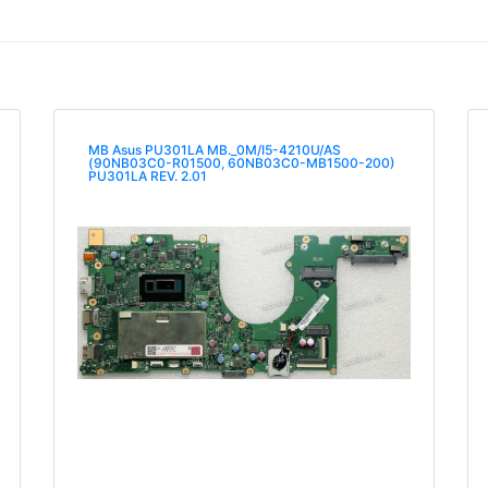
MB Asus PU301LA MB._0M/I5-4210U/AS
(90NB03C0-R01500, 60NB03C0-MB1500-200)
PU301LA REV. 2.01