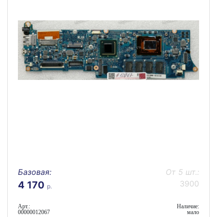
Базовая:
От 5 шт.:
3900
4 170
р.
Арт.:
Наличие:
00000012067
мало