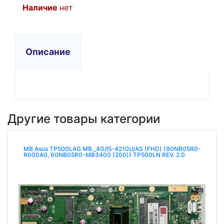
Наличие
нет
Описание
Другие товары категории
MB Asus TP500LAG MB._4G/I5-4210U/AS (FHD) (90NB05R0-
R000A0, 60NB05R0-MB3400 (200)) TP500LN REV. 2.0