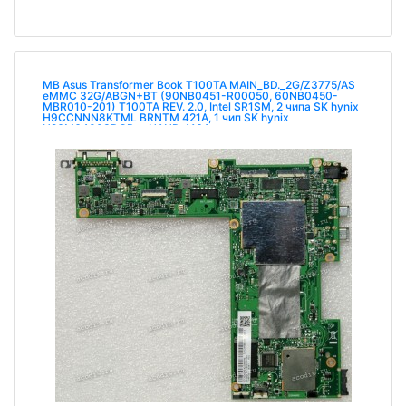
MB Asus Transformer Book T100TA MAIN_BD._2G/Z3775/AS
eMMC 32G/ABGN+BT (90NB0451-R00050, 60NB0450-
MBR010-201) T100TA REV. 2.0, Intel SR1SM, 2 чипа SK hynix
H9CCNNN8KTML BRNTM 421A, 1 чип SK hynix
H26M64003DQR e-NAND 416A