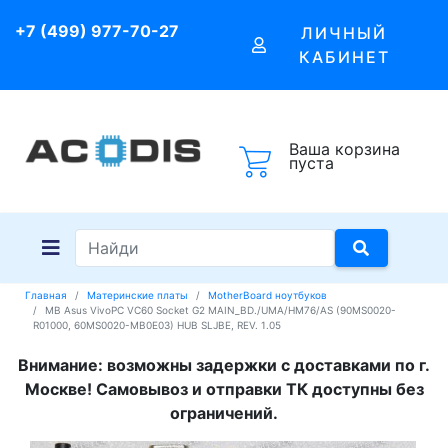
+7 (499) 977-70-27
ЛИЧНЫЙ
КАБИНЕТ
Ваша корзина
пуста
Главная
Материнские платы
MotherBoard ноутбуков
MB Asus VivoPC VC60 Socket G2 MAIN_BD./UMA/HM76/AS (90MS0020-
R01000, 60MS0020-MB0E03) HUB SLJBE, REV. 1.05
Внимание: возможны задержки с доставками по г.
Москве! Самовывоз и отправки ТК доступны без
ограничений.