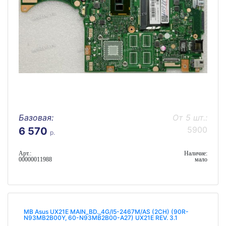
Базовая:
От 5 шт.:
5900
6 570
р.
Арт.:
Наличие:
00000011988
мало
MB Asus UX21E MAIN_BD._4G/I5-2467M/AS (2CH) (90R-
N93MB2B00Y, 60-N93MB2B00-A27) UX21E REV. 3.1