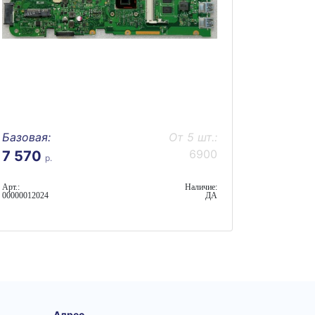
Базовая:
От 5 шт.:
6900
7 570
р.
Арт.:
Наличие:
00000012024
ДА
Адрес