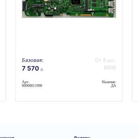
Базовая:
От 5 шт.:
6900
7 570
р.
Арт.:
Наличие:
00000011990
ДА
мация
Дилеру