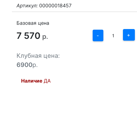
Артикул:
00000018457
3
2
Базовая цена
7 570
1
+
р.
-
0
Клубная цена:
-1
6900
р.
Наличие
ДА