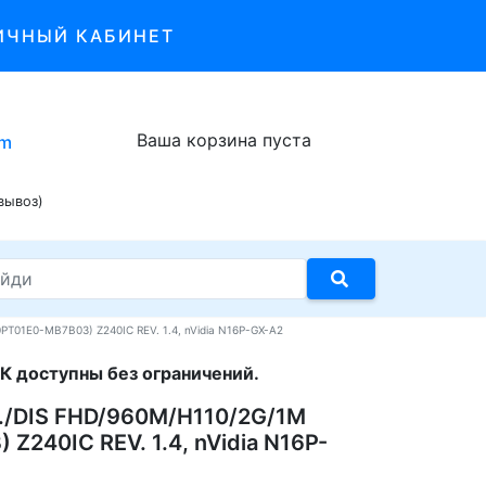
ИЧНЫЙ КАБИНЕТ
Ваша корзина пуста
om
вывоз)
PT01E0-MB7B03) Z240IC REV. 1.4, nVidia N16P-GX-A2
К доступны без ограничений.
D./DIS FHD/960M/H110/2G/1M
240IC REV. 1.4, nVidia N16P-