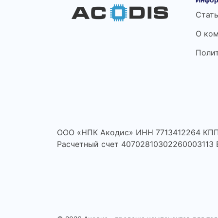
Стат
О ко
Поли
ООО «НПК Акодис» ИНН 7713412264 КПП
Расчетный счет 40702810302260003113