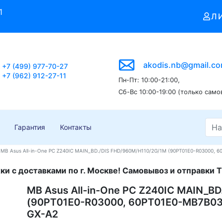
1
Л
akodis.nb@gmail.c
+7 (499) 977-70-27
+7 (962) 912-27-11
Пн-Пт: 10:00-21:00,
Сб-Вс 10:00-19:00 (только само
Гарантия
Контакты
MB Asus All-in-One PC Z240IC MAIN_BD./DIS FHD/960M/H110/2G/1M (90PT01E0-R03000, 60
и с доставками по г. Москве! Самовывоз и отправки Т
MB Asus All-in-One PC Z240IC MAIN_B
(90PT01E0-R03000, 60PT01E0-MB7B03) Z
GX-A2