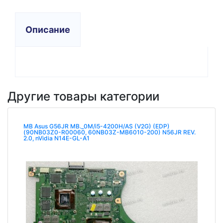
Описание
Другие товары категории
MB Asus G56JR MB._0M/i5-4200H/AS (V2G) (EDP)
(90NB03Z0-R00060, 60NB03Z-MB6010-200) N56JR REV.
2.0, nVidia N14E-GL-A1