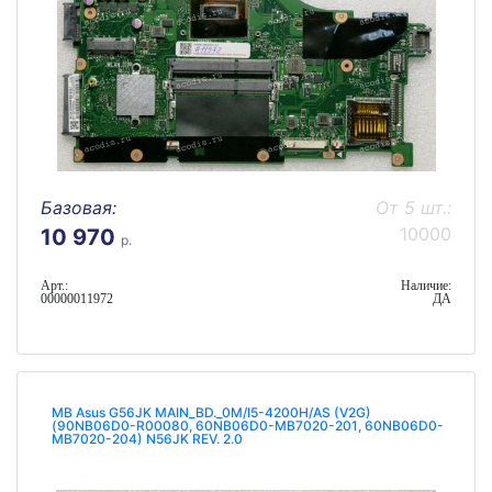
Базовая:
От 5 шт.:
10000
10 970
р.
Арт.:
Наличие:
00000011972
ДА
MB Asus G56JK MAIN_BD._0M/I5-4200H/AS (V2G)
(90NB06D0-R00080, 60NB06D0-MB7020-201, 60NB06D0-
MB7020-204) N56JK REV. 2.0