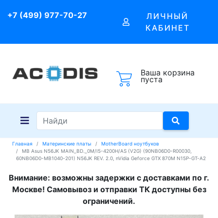
+7 (499) 977-70-27
ЛИЧНЫЙ
КАБИНЕТ
Ваша корзина
пуста
Главная
Материнские платы
MotherBoard ноутбуков
MB Asus N56JK MAIN_BD._0M/I5-4200H/AS (V2G) (90NB06D0-R00030,
60NB06D0-MB1040-201) N56JK REV. 2.0, nVidia Geforce GTX 870M N15P-GT-A2
Внимание: возможны задержки с доставками по г.
Москве! Самовывоз и отправки ТК доступны без
ограничений.