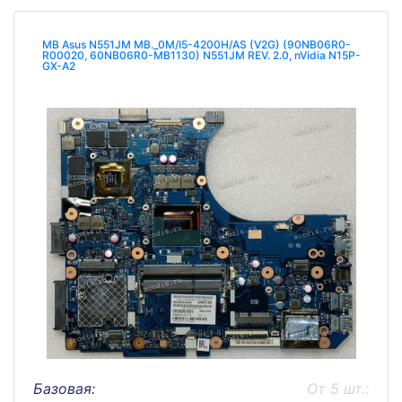
MB Asus N551JM MB._0M/I5-4200H/AS (V2G) (90NB06R0-
R00020, 60NB06R0-MB1130) N551JM REV. 2.0, nVidia N15P-
GX-A2
Базовая:
От 5 шт.: