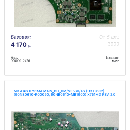
Базовая:
От 5 шт.:
3900
4 170
р.
Арт.:
Наличие:
00000012476
мало
MB Asus X751MA MAIN_BD._0M/N3530/AS (U3+U2*2)
(90NB0610-R00090, 60NB0610-MB1900) X751MD REV. 2.0