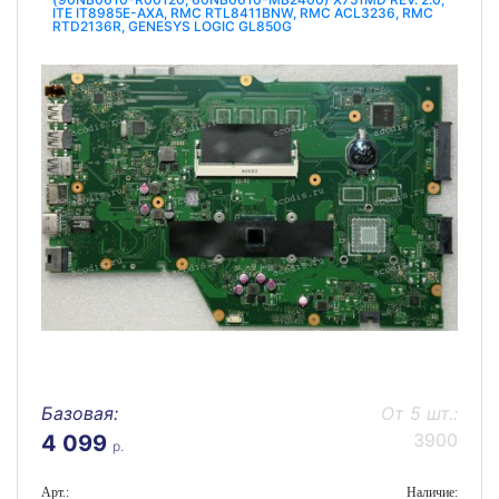
ITE IT8985E-AXA, RMC RTL8411BNW, RMC ACL3236, RMC
RTD2136R, GENESYS LOGIC GL850G
Базовая:
От 5 шт.:
3900
4 099
р.
Арт.:
Наличие: