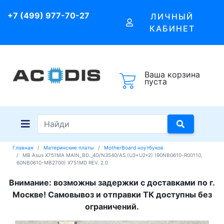
+7 (499) 977-70-27
ЛИЧНЫЙ
КАБИНЕТ
Ваша корзина
пуста
Главная
Материнские платы
MotherBoard ноутбуков
MB Asus X751MA MAIN_BD._4G/N3540/AS (U3+U2*2) (90NB0610-R00110,
60NB0610-MB2700) X751MD REV. 2.0
Внимание: возможны задержки с доставками по г.
Москве! Самовывоз и отправки ТК доступны без
ограничений.