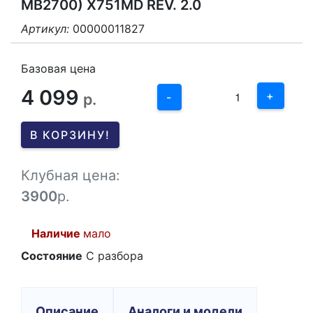
MB2700) X751MD REV. 2.0
Артикул:
00000011827
3
2
Базовая цена
4 099
1
+
р.
-
0
В КОРЗИНУ!
-1
Клубная цена:
3900
р.
Наличие
мало
Состояние
C разбора
Описание
Аналоги и модели