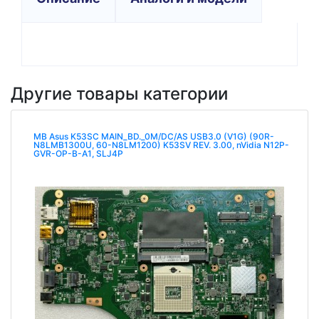
Другие товары категории
MB Asus K53SC MAIN_BD._0M/DC/AS USB3.0 (V1G) (90R-
N8LMB1300U, 60-N8LM1200) K53SV REV. 3.00, nVidia N12P-
GVR-OP-B-A1, SLJ4P