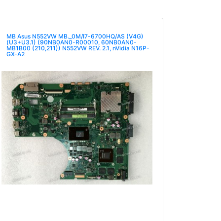
MB Asus N552VW MB._0M/I7-6700HQ/AS (V4G)
(U3+U3.1) (90NB0AN0-R00010, 60NB0AN0-
MB1B00 (210,211)) N552VW REV. 2.1, nVidia N16P-
GX-A2