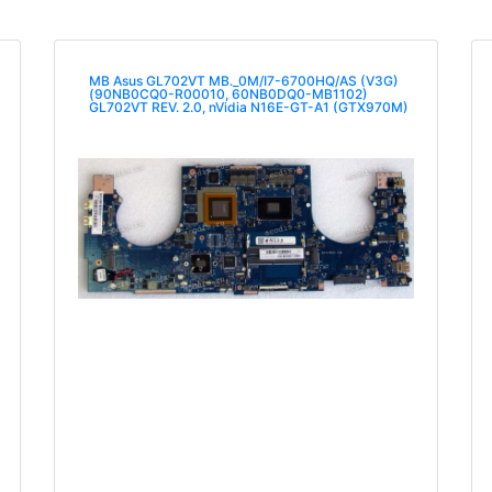
MB Asus GL702VT MB._0M/I7-6700HQ/AS (V3G)
(90NB0CQ0-R00010, 60NB0DQ0-MB1102)
GL702VT REV. 2.0, nVidia N16E-GT-A1 (GTX970M)