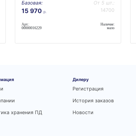
Базовая:
От 5 шт.:
14700
15 970
р.
Арт.:
Наличие:
00000016229
мало
мация
Дилеру
ьи
Регистрация
мпании
История заказов
тика хранения ПД
Новости