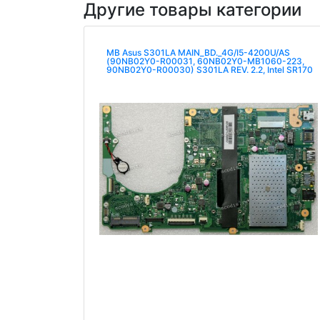
Другие товары категории
MB Asus S301LA MAIN_BD._4G/I5-4200U/AS
(90NB02Y0-R00031, 60NB02Y0-MB1060-223,
90NB02Y0-R00030) S301LA REV. 2.2, Intel SR170