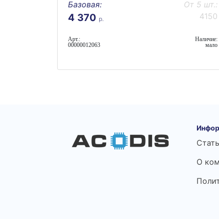
Базовая:
От 5 шт.:
4150
4 370
р.
Арт.:
Наличие:
00000012063
мало
Инфор
Стат
О ко
Поли