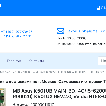
1
Л
akodis.nb@gmail.c
+7 (499) 977-70-27
+7 (962) 912-27-11
Пн-Пт: 10:00-21:00,
Сб-Вс 10:00-19:00 (только само
Гарантия
Контакты
MB Asus K501UB MAIN_BD._4G/I5-6200U/AS V2G_EPD (90NB0A50-R00020) K501UX REV.2.0,
и с доставками по г. Москве! Самовывоз и отправки Т
MB Asus K501UB MAIN_BD._4G/I5-620
R00020) K501UX REV.2.0, nVidia N16S-
Артикул:
00000011817