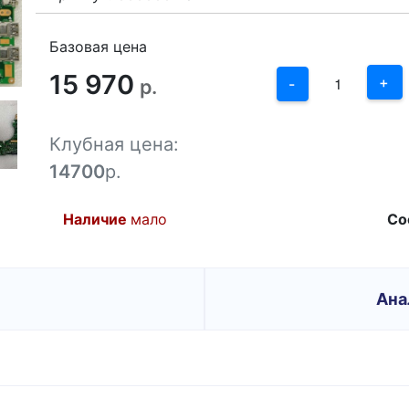
3
2
Базовая цена
15 970
1
+
р.
-
0
Клубная цена:
-1
14700
р.
Наличие
мало
Со
Ана