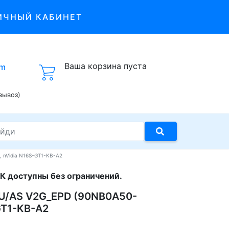
ИЧНЫЙ КАБИНЕТ
Ваша корзина пуста
om
вывоз)
 nVidia N16S-GT1-KB-A2
К доступны без ограничений.
0U/AS V2G_EPD (90NB0A50-
GT1-KB-A2