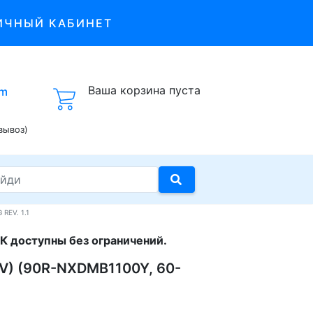
ИЧНЫЙ КАБИНЕТ
Ваша корзина пуста
om
вывоз)
REV. 1.1
К доступны без ограничений.
V) (90R-NXDMB1100Y, 60-