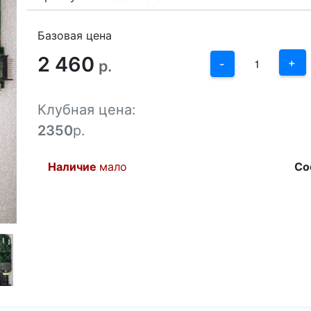
3
2
Базовая цена
2 460
1
+
р.
-
0
Клубная цена:
-1
2350
р.
Наличие
мало
Со