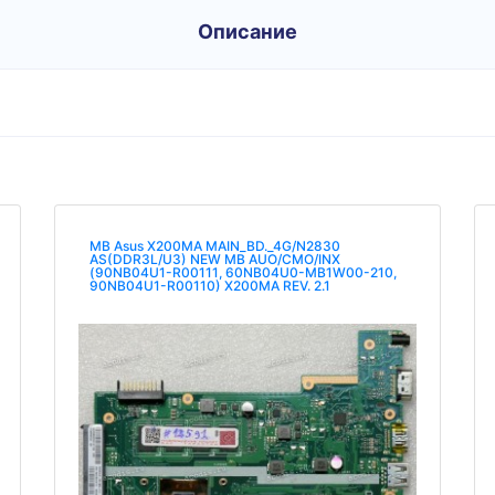
Описание
MB Asus X200MA MAIN_BD._4G/N2830
AS(DDR3L/U3) NEW MB AUO/CMO/INX
(90NB04U1-R00111, 60NB04U0-MB1W00-210,
90NB04U1-R00110) X200MA REV. 2.1