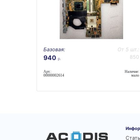
Базовая:
От 5 шт.:
850
940
р.
Арт.:
Наличие:
00000002614
мало
Инфор
Стат