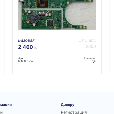
Базовая:
От 5 шт.:
2350
2 460
р.
Арт.:
Наличие:
00000012591
ДА
мация
Дилеру
ьи
Регистрация