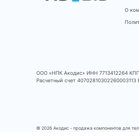
О ко
Поли
ООО «НПК Акодис» ИНН 7713412264 КПП
Расчетный счет 40702810302260003113
© 2026 Акодис - продажа компонентов для тел
планшетов и другой техники.