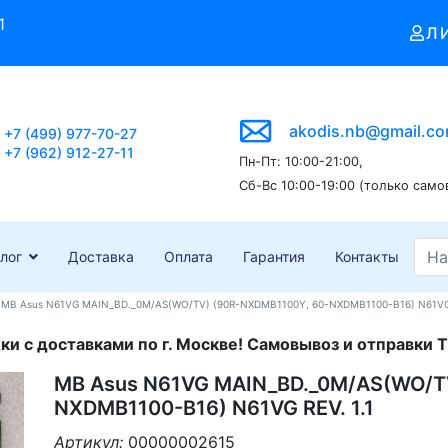
1
Л
akodis.nb@gmail.c
+7 (499) 977-70-27
+7 (962) 912-27-11
Пн-Пт: 10:00-21:00,
Сб-Вс 10:00-19:00 (только само
лог
Доставка
Оплата
Гарантия
Контакты
MB Asus N61VG MAIN_BD._0M/AS(WO/TV) (90R-NXDMB1100Y, 60-NXDMB1100-B16) N61VG 
и с доставками по г. Москве! Самовывоз и отправки Т
MB Asus N61VG MAIN_BD._0M/AS(WO/T
NXDMB1100-B16) N61VG REV. 1.1
Артикул:
00000002615