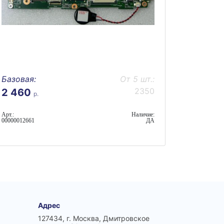
Базовая:
От 5 шт.:
2350
2 460
р.
Арт.:
Наличие:
00000012661
ДА
Адрес
127434, г. Москва, Дмитровское