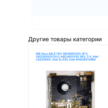
Другие товары категории
MB Asus A8LE (60-NEHMB1000-B13,
08G28AS0024J) A8E/A8S/F8S REV. 2.4, Intel
LE82G960, Intel SLA5V, Intel NH82801HBM