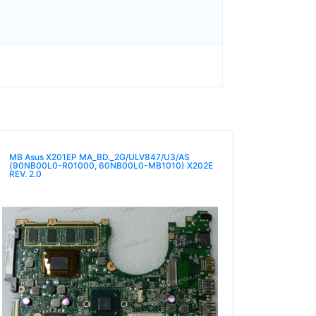
MB Asus X201EP MA_BD._2G/ULV847/U3/AS
(90NB00L0-R01000, 60NB00L0-MB1010) X202E
REV. 2.0