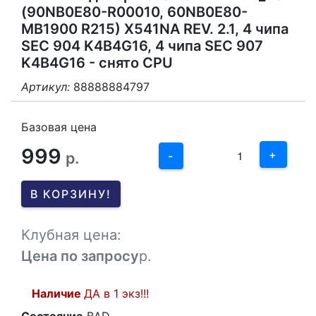
(90NB0E80-R00010, 60NB0E80-
MB1900 R215) X541NA REV. 2.1, 4 чипа
SEC 904 K4B4G16, 4 чипа SEC 907
K4B4G16 - снято CPU
Артикул:
88888884797
3
2
Базовая цена
999
1
+
р.
-
0
В КОРЗИНУ!
-1
Клубная цена:
Цена по запросу
р.
Наличие
ДА в 1 экз!!!