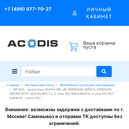
+7 (499) 977-70-27
ЛИЧНЫЙ
КАБИНЕТ
Ваша корзина
пуста
Главная
Материнские платы
MotherBoard ноутбуков неисправные
MB BAD - донор Asus X541NA MB._4G (90NB0E80-R00010, 60NB0E80-
MB1900 R215) X541NA REV. 2.1, 4 чипа SEC 904 K4B4G16, 4 чипа SEC 907
K4B4G16 - снято CPU
Внимание: возможны задержки с доставками по г.
Москве! Самовывоз и отправки ТК доступны без
ограничений.