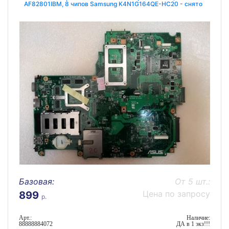
AF82801IBM, 8 чипов Samsung K4N1G164QE-HC20 - снято
что-то
Базовая:
От 5 шт.:
Цена по запросу
899
р.
Арт.:
Наличие:
88888884072
ДА в 1 экз!!!