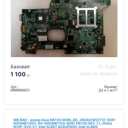
Базовая:
От 5 шт.:
Цена по запросу
1 100
р.
Арт.:
Наличие:
88888884053
ДА в 1 экз!!!
MB BAD - донор Asus N61VG MAIN_BD._0M/AS(WO/TV) (90R-
NXDMB1100Y, 60-NXDMB1100-B06) N61VG REV. 1.1, nVidia
N10P-GV2-C1, Intel SLB97 AC82PM45, Intel SLB8Q