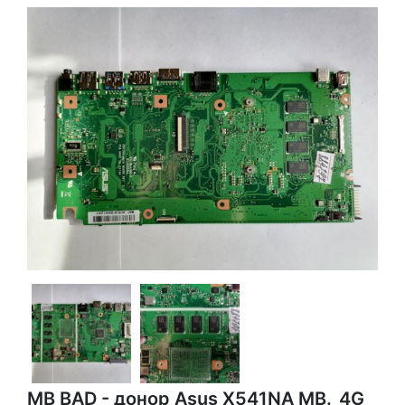
MB BAD - донор Asus X541NA MB._4G