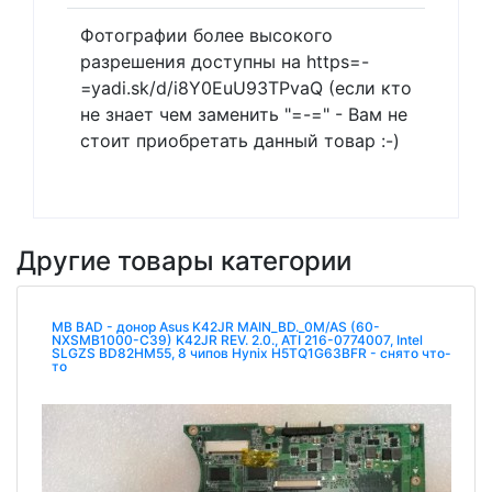
Фотографии более высокого
разрешения доступны на https=-
=yadi.sk/d/i8Y0EuU93TPvaQ (если кто
не знает чем заменить "=-=" - Вам не
стоит приобретать данный товар :-)
Другие товары категории
MB BAD - донор Asus K42JR MAIN_BD._0M/AS (60-
NXSMB1000-C39) K42JR REV. 2.0., ATI 216-0774007, Intel
SLGZS BD82HM55, 8 чипов Hynix H5TQ1G63BFR - снято что-
то