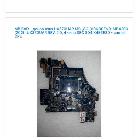
MB BAD - донор Asus UX370UAR MB._8G (60NB0EN0-MB4200
(202)) UX370UAR REV. 2.0, 4 чипа SEC 804 K4E6E30 - снято
CPU