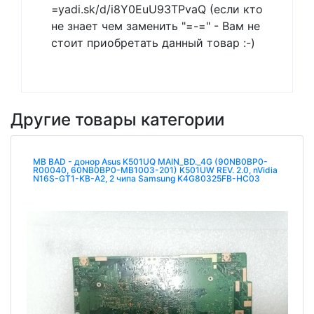
=yadi.sk/d/i8Y0EuU93TPvaQ (если кто
не знает чем заменить "=-=" - Вам не
стоит приобретать данный товар :-)
Другие товары категории
MB BAD - донор Asus K501UQ MAIN_BD._4G (90NB0BP0-
R00040, 60NB0BP0-MB1003-201) K501UW REV. 2.0, nVidia
N16S-GT1-KB-A2, 2 чипа Samsung K4G80325FB-HC03