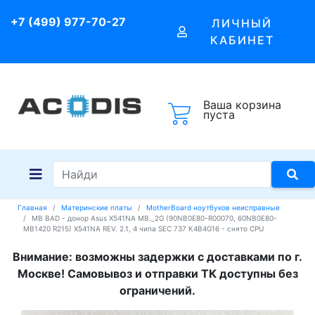
+7 (499) 977-70-27
ЛИЧНЫЙ
КАБИНЕТ
Ваша корзина
пуста
Главная
Материнские платы
MotherBoard ноутбуков неисправные
MB BAD - донор Asus X541NA MB._2G (90NB0E80-R00070, 60NB0E80-
MB1420 R215) X541NA REV. 2.1, 4 чипа SEC 737 K4B4G16 - снято CPU
Внимание: возможны задержки с доставками по г.
Москве! Самовывоз и отправки ТК доступны без
ограничений.