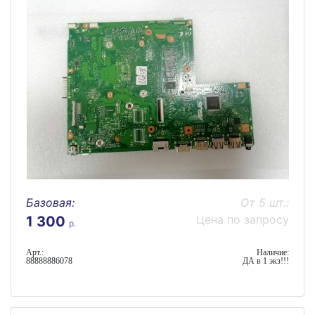
Базовая:
От 5 шт.:
Цена по запросу
1 300
р.
Арт.:
Наличие:
88888886078
ДА в 1 экз!!!