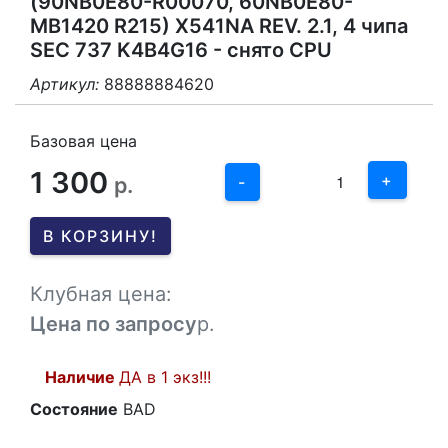
(90NB0E80-R00070, 60NB0E80-
MB1420 R215) X541NA REV. 2.1, 4 чипа
SEC 737 K4B4G16 - снято CPU
Артикул:
88888884620
3
2
Базовая цена
1 300
1
+
р.
-
0
В КОРЗИНУ!
-1
Клубная цена:
Цена по запросу
р.
Наличие
ДА в 1 экз!!!
Состояние
BAD