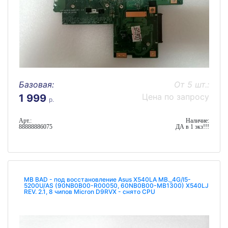
Базовая:
От 5 шт.:
Цена по запросу
1 999
р.
Арт.:
Наличие:
88888886075
ДА в 1 экз!!!
MB BAD - под восстановление Asus X540LA MB._4G/I5-
5200U/AS (90NB0B00-R00050, 60NB0B00-MB1300) X540LJ
REV. 2.1, 8 чипов Micron D9RVX - снято CPU