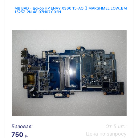
MB BAD - донор HP ENVY X360 15-AQ () MARSHMEL LOW_BM
15257-2N 48.07N07.002N
Базовая:
От 5 шт.:
Цена по запросу
750
р.