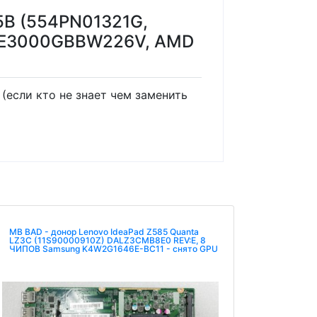
5B (554PN01321G,
EME3000GBBW226V, AMD
(если кто не знает чем заменить
MB BAD - донор Lenovo IdeaPad Z585 Quanta
LZ3C (11S90000910Z) DALZ3CMB8E0 REV:E, 8
ЧИПОВ Samsung K4W2G1646E-BC11 - снято GPU