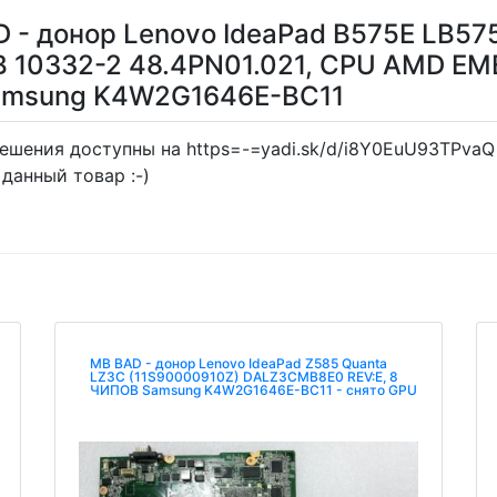
 - донор Lenovo IdeaPad B575E LB57
MB 10332-2 48.4PN01.021, CPU AMD 
Samsung K4W2G1646E-BC11
шения доступны на https=-=yadi.sk/d/i8Y0EuU93TPvaQ 
 данный товар :-)
MB BAD - донор Lenovo IdeaPad Z585 Quanta
LZ3C (11S90000910Z) DALZ3CMB8E0 REV:E, 8
ЧИПОВ Samsung K4W2G1646E-BC11 - снято GPU