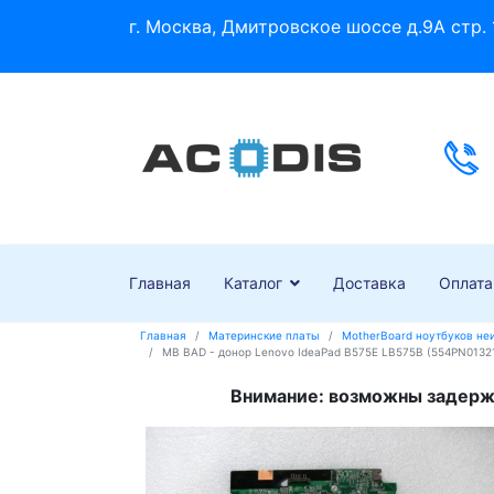
г. Москва, Дмитровское шоссе д.9А стр. 
Главная
Каталог
Доставка
Оплата
Главная
Материнские платы
MotherBoard ноутбуков н
MB BAD - донор Lenovo IdeaPad B575E LB575B (554PN0132
Внимание: возможны задержк