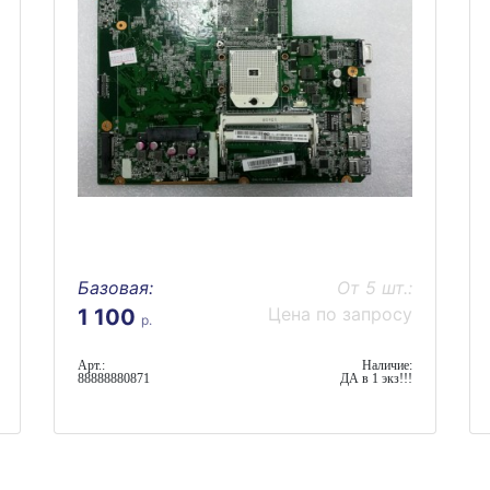
Базовая:
От 5 шт.:
Цена по запросу
1 100
р.
Арт.:
Наличие:
88888880871
ДА в 1 экз!!!