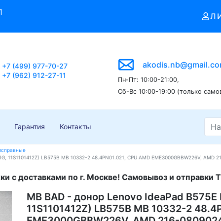
1
Л
akodis.nb@gmail.c
+7 (499) 977-70-27
+7 (962) 912-27-11
Пн-Пт: 10:00-21:00,
Сб-Вс 10:00-19:00 (только само
Гарантия
Контакты
еисправные
1G, 11S1101412Z) LB575B MB 10332-2 48.4PN01.021, CPU AMD EME3000GBBW226V, AMD 2
и с доставками по г. Москве! Самовывоз и отправки Т
MB BAD - донор Lenovo IdeaPad B575E
11S1101412Z) LB575B MB 10332-2 48.4
EME3000GBBW226V, AMD 216-0809024,