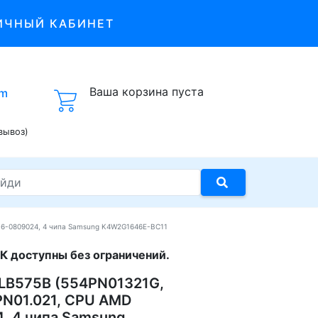
ИЧНЫЙ КАБИНЕТ
Ваша корзина пуста
om
вывоз)
16-0809024, 4 чипа Samsung K4W2G1646E-BC11
К доступны без ограничений.
 LB575B (554PN01321G,
PN01.021, CPU AMD
 4 чипа Samsung