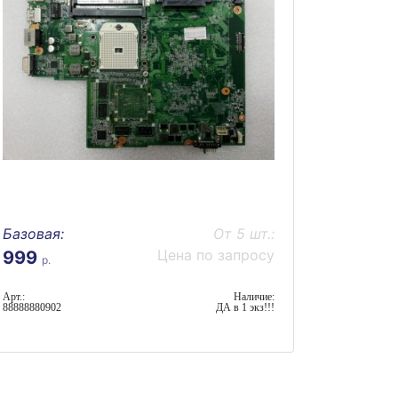
Базовая:
От 5 шт.:
Цена по запросу
999
р.
Арт.:
Наличие:
88888880902
ДА в 1 экз!!!