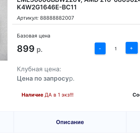
K4W2G1646E-BC11
Артикул:
88888882007
3
2
Базовая цена
899
1
+
р.
-
0
Клубная цена:
-1
Цена по запросу
р.
Наличие
ДА в 1 экз!!!
Со
Описание