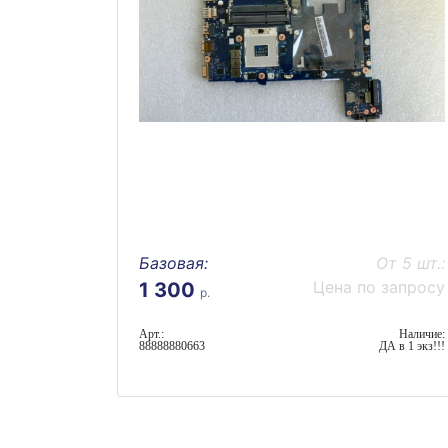
Базовая:
От 5 шт.:
Цена по запросу
1 300
р.
Арт.:
Наличие:
88888880663
ДА в 1 экз!!!