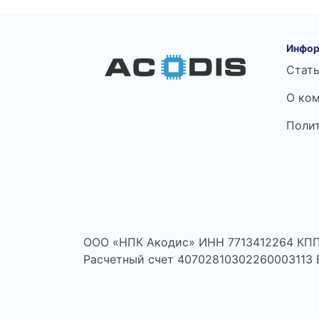
Инфор
Стат
О ко
Поли
ООО «НПК Акодис» ИНН 7713412264 КПП
Расчетный счет 40702810302260003113