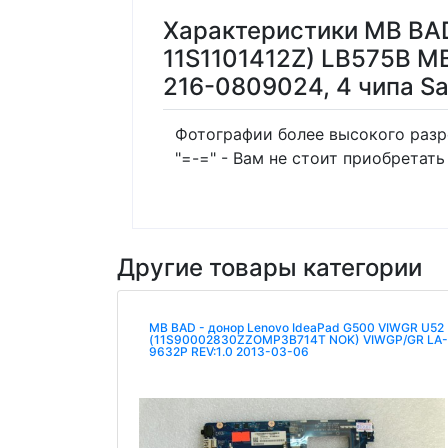
Характеристики MB BAD
11S1101412Z) LB575B 
216-0809024, 4 чипа 
Фотографии более высокого разре
"=-=" - Вам не стоит приобретать
Другие товары категории
MB BAD - донор Lenovo IdeaPad G500 VIWGR U52
(11S90002830ZZOMP3B714T NOK) VIWGP/GR LA-
9632P REV:1.0 2013-03-06