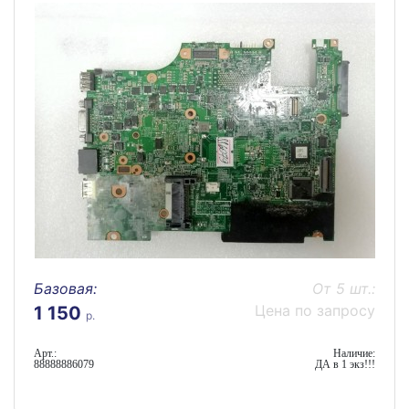
Базовая:
От 5 шт.:
Цена по запросу
1 150
р.
Арт.:
Наличие:
88888886079
ДА в 1 экз!!!