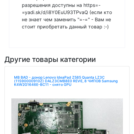
разрешения доступны на https=-
=yadi.sk/d/i8Y0EuU93TPvaQ (если кто
не знает чем заменить "=-=" - Вам не
стоит приобретать данный товар :-)
Другие товары категории
MB BAD - донор Lenovo IdeaPad Z585 Quanta LZ3C
(11S90000910Z) DALZ3CMB8E0 REV:E, 8 ЧИПОВ Samsung
K4W2G1646E-BC11 - снято GPU