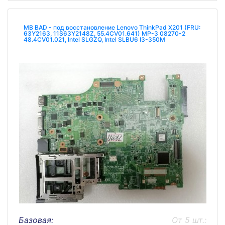
MB BAD - под восстановление Lenovo ThinkPad X201 (FRU:
63Y2163, 11S63Y2148Z, 55.4CV01.641) MP-3 08270-2
48.4CV01.021, Intel SLGZQ, Intel SLBU6 I3-350M
Базовая:
От 5 шт.: