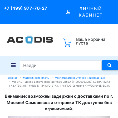
+7 (499) 977-70-27
ЛИЧНЫЙ
КАБИНЕТ
Ваша корзина
пуста
Главная
Материнские платы
MotherBoard ноутбуков неисправные
MB BAD - донор Lenovo IdeaPad V580 LB58A (11S90003398Z) LB58A 11273-
1 48.4TE01.011, nVidia N14P-GV2-B-A1, 4 ЧИПОВ Samsung K4W2G1646E-BC1A
Внимание: возможны задержки с доставками по г.
Москве! Самовывоз и отправки ТК доступны без
ограничений.