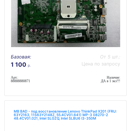
Базовая:
От 5 шт.:
Цена по запросу
1 100
р.
Арт.:
Наличие:
88888880871
ДА в 1 экз!!!
MB BAD - под восстановление Lenovo ThinkPad X201 (FRU:
63Y2163, 11S63Y2148Z, 55.4CV01.641) MP-3 08270-2
48.4CV01.021, Intel SLGZQ, Intel SLBU6 I3-350M