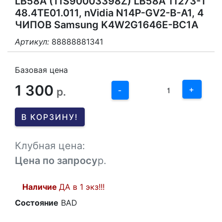
LB58A (11S90003398Z) LB58A 11273-1
48.4TE01.011, nVidia N14P-GV2-B-A1, 4
ЧИПОВ Samsung K4W2G1646E-BC1A
Артикул:
88888881341
3
2
Базовая цена
1 300
1
+
р.
-
0
В КОРЗИНУ!
-1
Клубная цена:
Цена по запросу
р.
Наличие
ДА в 1 экз!!!
Состояние
BAD