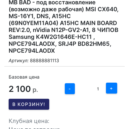
MB BAD - под восстановление
(возможно даже рабочая) MSI CX640,
MS-16Y1, DNS, A15HC
(69N0YEM11A04) A15HC MAIN BOARD
REV:2.0, nVidia N12P-GV2-A1, 8 ЧИПОВ
Samsung K4W2G1646E-HC11 ,
NPCE794LAODX, SRJ4P BD82HM65,
NPCE794LAODX
Артикул:
88888881113
3
2
Базовая цена
2 100
1
+
р.
-
0
В КОРЗИНУ!
-1
Клубная цена: