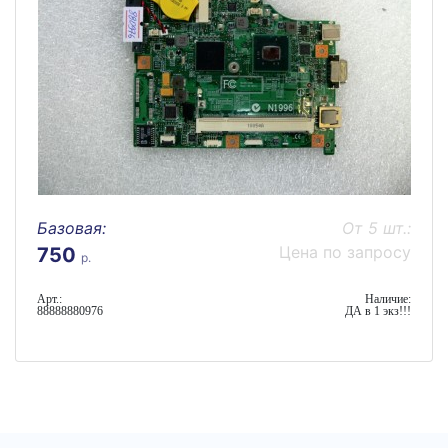
Базовая:
От 5 шт.:
Цена по запросу
750
р.
Арт.:
Наличие:
88888880976
ДА в 1 экз!!!