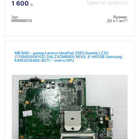
Цена по запросу
1 600
р.
Арт.:
Наличие:
88888880310
ДА в 1 экз!!!
MB BAD - донор Lenovo IdeaPad Z585 Quanta LZ3C
(11S90000910Z) DALZ3CMB8E0 REV:E, 8 ЧИПОВ Samsung
K4W2G1646E-BC11 - снято GPU