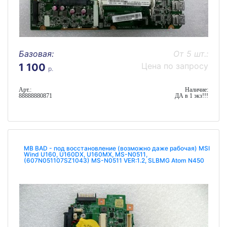
Базовая:
От 5 шт.:
Цена по запросу
1 100
р.
Арт.:
Наличие:
88888880871
ДА в 1 экз!!!
MB BAD - под восстановление (возможно даже рабочая) MSI
Wind U160, U160DX, U160MX, MS-N0511,
(607N051107SZ1043) MS-N0511 VER:1.2, SLBMG Atom N450