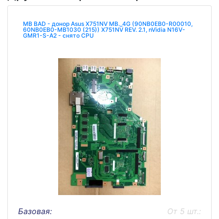
MB BAD - донор Asus X751NV MB._4G (90NB0EB0-R00010,
60NB0EB0-MB1030 (215)) X751NV REV. 2.1, nVidia N16V-
GMR1-S-A2 - снято CPU
Базовая:
От 5 шт.: