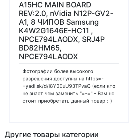
A15HC MAIN BOARD
REV:2.0, nVidia N12P-GV2-
A1, 8 ЧИПОВ Samsung
K4W2G1646E-HC11 ,
NPCE794LAODX, SRJ4P
BD82HM65,
NPCE794LAODX
Фотографии более высокого
разрешения доступны на https=-
=yadi.sk/d/i8Y0EuU93TPvaQ (если кто
не знает чем заменить "=-=" - Вам не
стоит приобретать данный товар :-)
Другие товары категории