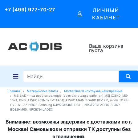
+7 (499) 977-70-27
ЛИЧНЫЙ
КАБИНЕТ
Ваша корзина
пуста
Главная
Материнские платы
MotherBoard ноутбуков неисправные
MB BAD - под восстановление (возможно даже рабочая) MSI CX640, MS-
16Y1, DNS, A15HC (69N0YEM11A04) A15HC MAIN BOARD REV:2.0, nVidia N12P-
GV2-A1, 8 ЧИПОВ Samsung K4W2G1646E-HC11 , NPCE794LAODX, SRJ4P
BD82HM65, NPCE794LAODX
Внимание: возможны задержки с доставками по г.
Москве! Самовывоз и отправки ТК доступны без
ограничений.