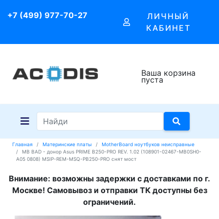
+7 (499) 977-70-27
ЛИЧНЫЙ
КАБИНЕТ
Ваша корзина
пуста
Главная
Материнские платы
MotherBoard ноутбуков неисправные
MB BAD - донор Asus PRIME B250-PRO REV. 1.02 (108901-02467-MB0SH0-
A05 0808) MSIP-REM-MSQ-PB250-PRO снят мост
Внимание: возможны задержки с доставками по г.
Москве! Самовывоз и отправки ТК доступны без
ограничений.