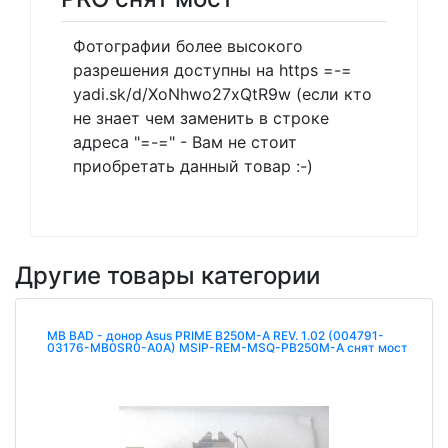
Фотографии более высокого
разрешения доступны на https =-=
yadi.sk/d/XoNhwo27xQtR9w (если кто
не знает чем заменить в строке
адреса "=-=" - Вам не стоит
приобретать данный товар :-)
Другие товары категории
MB BAD - донор Asus PRIME B250M-A REV. 1.02 (004791-
03176-MB0SR0-A0A) MSIP-REM-MSQ-PB250M-A снят мост