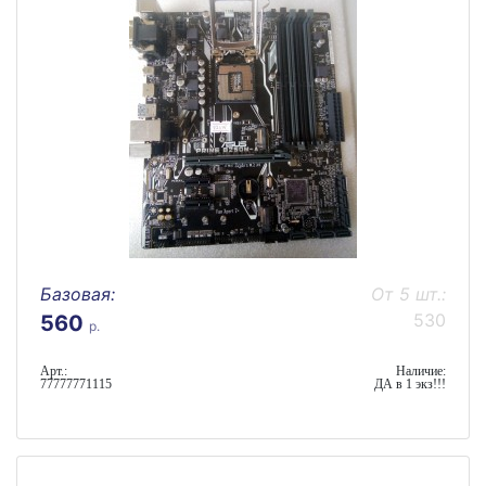
Базовая:
От 5 шт.:
530
560
р.
Арт.:
Наличие:
77777771115
ДА в 1 экз!!!