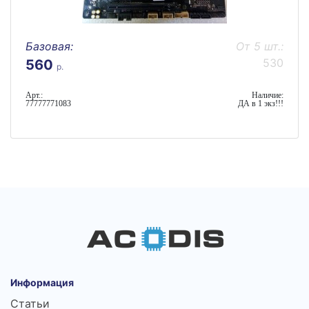
Базовая:
От 5 шт.:
530
560
р.
Арт.:
Наличие:
77777771083
ДА в 1 экз!!!
Информация
Статьи