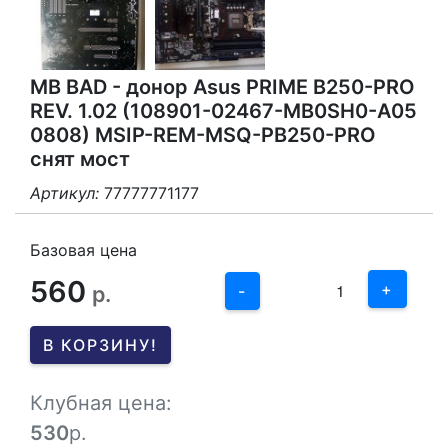
MB BAD - донор Asus PRIME B250-PRO
REV. 1.02 (108901-02467-MB0SH0-A05
0808) MSIP-REM-MSQ-PB250-PRO
снят мост
Артикул:
77777771177
3
2
Базовая цена
560
1
+
р.
-
0
В КОРЗИНУ!
-1
Клубная цена:
530
р.