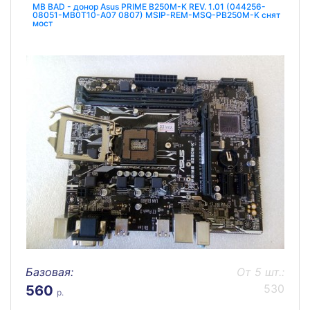
MB BAD - донор Asus PRIME B250M-K REV. 1.01 (044256-
08051-MB0T10-A07 0807) MSIP-REM-MSQ-PB250M-K снят
мост
Базовая:
От 5 шт.:
530
560
р.