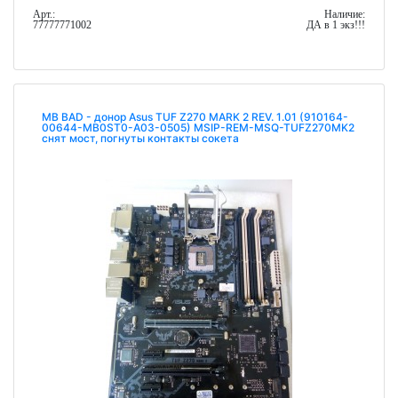
Арт.:
Наличие:
77777771002
ДА в 1 экз!!!
MB BAD - донор Asus TUF Z270 MARK 2 REV. 1.01 (910164-
00644-MB0ST0-A03-0505) MSIP-REM-MSQ-TUFZ270MK2
cнят мост, погнуты контакты сокета