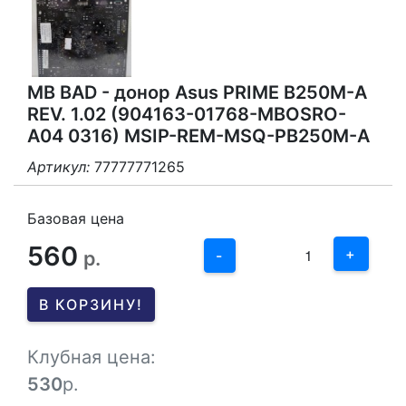
MB BAD - донор Asus PRIME B250M-A
REV. 1.02 (904163-01768-MBOSRO-
A04 0316) MSIP-REM-MSQ-PB250M-A
Артикул:
77777771265
3
2
Базовая цена
560
1
+
р.
-
0
В КОРЗИНУ!
-1
Клубная цена:
530
р.