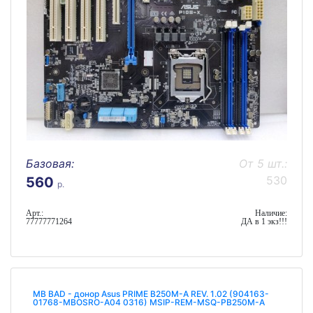
Базовая:
От 5 шт.:
530
560
р.
Арт.:
Наличие:
77777771264
ДА в 1 экз!!!
MB BAD - донор Asus PRIME B250M-A REV. 1.02 (904163-
01768-MBOSRO-A04 0316) MSIP-REM-MSQ-PB250M-A