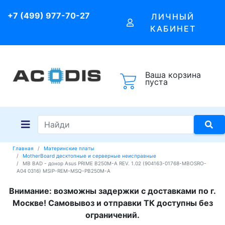
+7 (499) 977-70-27
ЛИЧНЫЙ
КАБИНЕТ
Ваша корзина
пуста
Главная
Материнские платы
MotherBoard десктопные и серверные неисправные
MB BAD - донор Asus PRIME B250M-A REV. 1.02 (904163-01768-MBOSRO-
A04 0316) MSIP-REM-MSQ-PB250M-A
Внимание: возможны задержки с доставками по г.
Москве! Самовывоз и отправки ТК доступны без
ограничений.