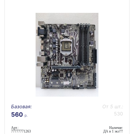
Базовая:
От 5 шт.:
530
560
р.
Арт.:
Наличие:
77777771263
ДА в 1 экз!!!