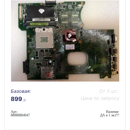
Базовая:
От 5 шт.:
Цена по запросу
899
р.
Арт.:
Наличие:
88888884047
ДА в 1 экз!!!