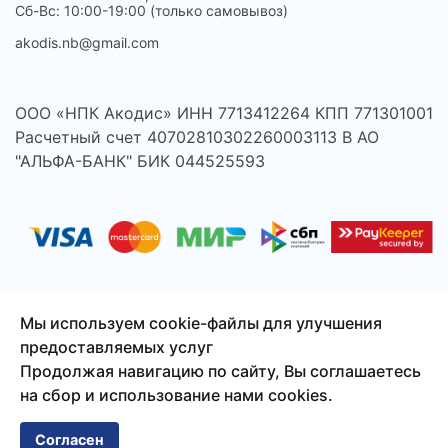
Сб-Вс: 10:00-19:00 (только самовывоз)
akodis.nb@gmail.com
ООО «НПК Акодис» ИНН 7713412264 КПП 771301001
Расчетный счет 40702810302260003113 В АО
"АЛЬФА-БАНК" БИК 044525593
Мы используем cookie-файлы для улучшения
предоставляемых услуг
© 2026 Акодис - продажа компонентов для телефонов,
Продолжая навигацию по сайту, Вы соглашаетесь
ноутбуков, планшетов и другой техники.
на сбор и использование нами cookies.
Сайт создан
Смузи-Студио
Согласен