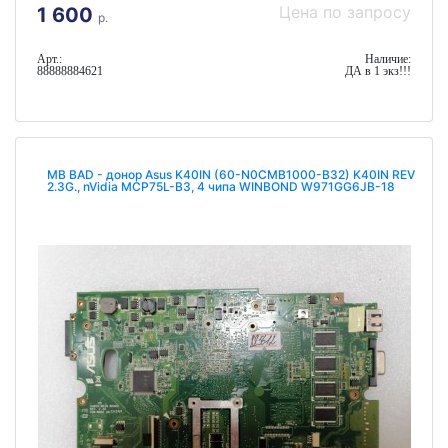
Цена по запросу
1 600
р.
Арт.:
Наличие:
88888884621
ДА в 1 экз!!!
MB BAD - донор Asus K40IN (60-N0CMB1000-B32) K40IN REV
2.3G., nVidia MCP75L-B3, 4 чипа WINBOND W971GG6JB-18