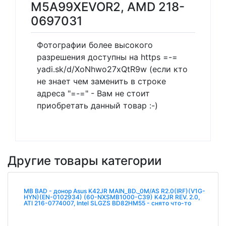
M5A99XEVOR2, AMD 218-
0697031
Фотографии более высокого
разрешения доступны на https =-=
yadi.sk/d/XoNhwo27xQtR9w (если кто
не знает чем заменить в строке
адреса "=-=" - Вам не стоит
приобретать данный товар :-)
Другие товары категории
MB BAD - донор Asus K42JR MAIN_BD._0M/AS R2.0(IRF)(V1G-
HYN)(EN-0102934) (60-NXSMB1000-C39) K42JR REV. 2.0,
ATI 216-0774007, Intel SLGZS BD82HM55 - снято что-то