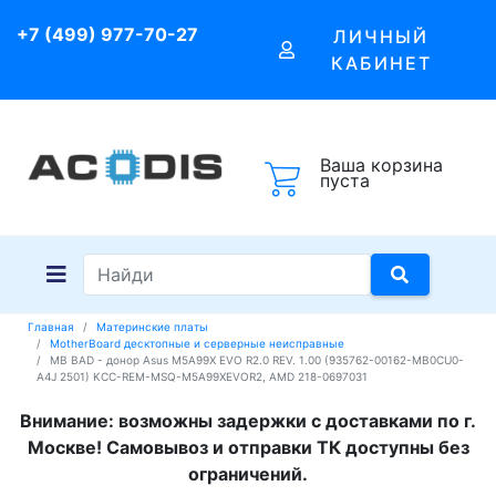
+7 (499) 977-70-27
ЛИЧНЫЙ
КАБИНЕТ
Ваша корзина
пуста
Главная
Материнские платы
MotherBoard десктопные и серверные неисправные
MB BAD - донор Asus M5A99X EVO R2.0 REV. 1.00 (935762-00162-MB0CU0-
A4J 2501) KCC-REM-MSQ-M5A99XEVOR2, AMD 218-0697031
Внимание: возможны задержки с доставками по г.
Москве! Самовывоз и отправки ТК доступны без
ограничений.