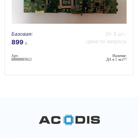
Базовая:
От 5 шт.:
Цена по запросу
899
р.
Арт.:
Наличие:
88888885612
ДА в 1 экз!!!