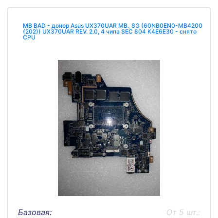
MB BAD - донор Asus UX370UAR MB._8G (60NB0EN0-MB4200
(202)) UX370UAR REV. 2.0, 4 чипа SEC 804 K4E6E30 - снято
CPU
Базовая:
От 5 шт.: