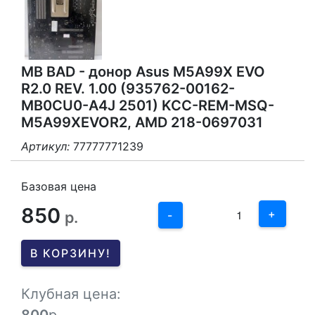
MB BAD - донор Asus M5A99X EVO
R2.0 REV. 1.00 (935762-00162-
MB0CU0-A4J 2501) KCC-REM-MSQ-
M5A99XEVOR2, AMD 218-0697031
Артикул:
77777771239
3
2
Базовая цена
850
1
+
р.
-
0
В КОРЗИНУ!
-1
Клубная цена: