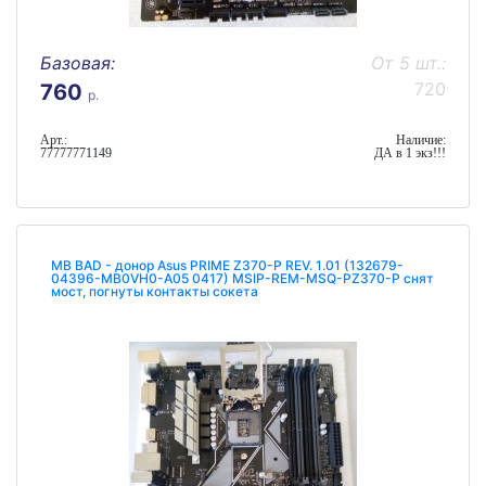
Базовая:
От 5 шт.:
720
760
р.
Арт.:
Наличие:
77777771149
ДА в 1 экз!!!
MB BAD - донор Asus PRIME Z370-P REV. 1.01 (132679-
04396-MB0VH0-A05 0417) MSIP-REM-MSQ-PZ370-P снят
мост, погнуты контакты сокета