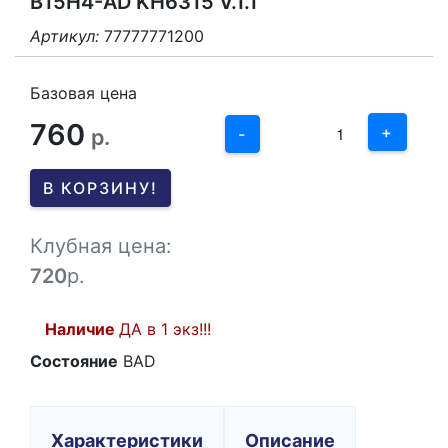
B15H4-AD KH6315 V.1.1
Артикул:
77777771200
3
2
Базовая цена
760
1
+
р.
-
0
В КОРЗИНУ!
-1
Клубная цена:
720
р.
Наличие
ДА в 1 экз!!!
Состояние
BAD
Характеристики
Описание