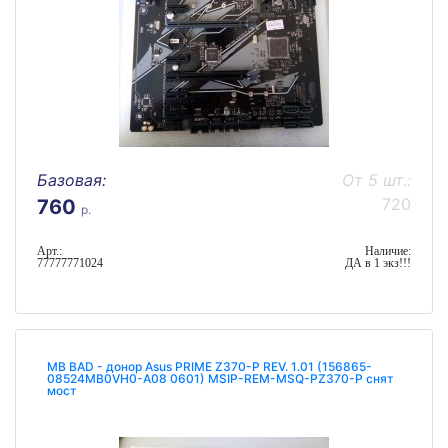
Базовая:
От 5 шт.:
720
760
р.
Арт.:
Наличие:
77777771024
ДА в 1 экз!!!
MB BAD - донор Asus PRIME Z370-P REV. 1.01 (156865-
08524MB0VH0-A08 0601) MSIP-REM-MSQ-PZ370-P снят
мост