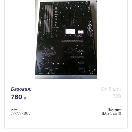
Базовая:
От 5 шт.:
720
760
р.
Арт.:
Наличие:
77777771075
ДА в 1 экз!!!