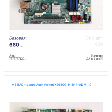
Базовая:
От 5 шт.:
630
660
р.
Арт.:
Наличие:
77777771201
ДА в 1 экз!!!
MB BAD - донор Acer Veriton X2640G, H11H4-AD V: 1.0