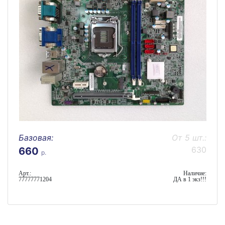
Базовая:
От 5 шт.:
630
660
р.
Арт.:
Наличие:
77777771204
ДА в 1 экз!!!