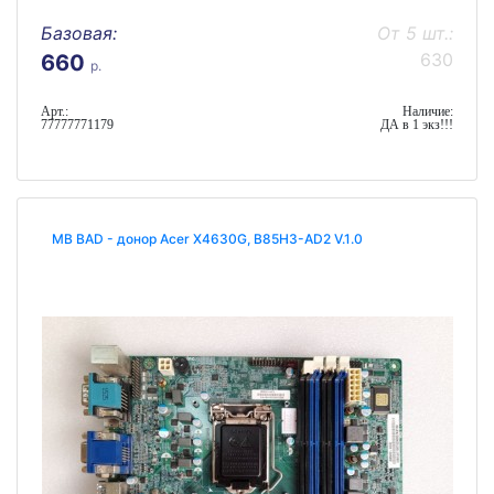
Базовая:
От 5 шт.:
630
660
р.
Арт.:
Наличие:
77777771179
ДА в 1 экз!!!
MB BAD - донор Acer X4630G, B85H3-AD2 V.1.0