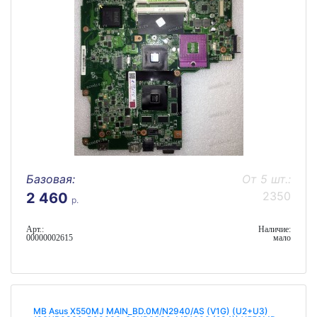
Базовая:
От 5 шт.:
2350
2 460
р.
Арт.:
Наличие:
00000002615
мало
MB Asus X550MJ MAIN_BD.0M/N2940/AS (V1G) (U2+U3)