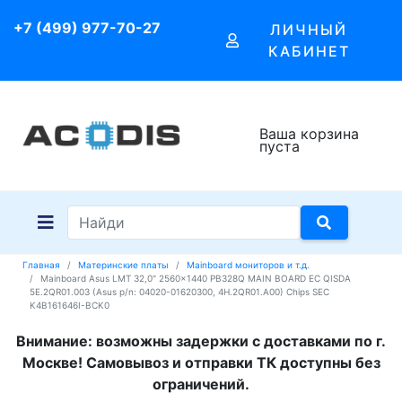
+7 (499) 977-70-27
ЛИЧНЫЙ
КАБИНЕТ
Ваша корзина
пуста
Главная
Материнские платы
Mainboard мониторов и т.д.
Mainboard Asus LMT 32,0" 2560x1440 PB328Q MAIN BOARD EC QISDA
5E.2QR01.003 (Asus p/n: 04020-01620300, 4H.2QR01.A00) Chips SEC
K4B161646I-BCK0
Внимание: возможны задержки с доставками по г.
Москве! Самовывоз и отправки ТК доступны без
ограничений.