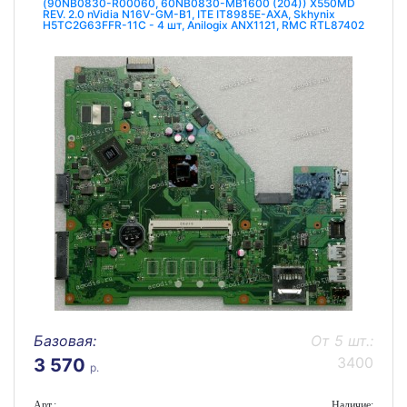
(90NB0830-R00060, 60NB0830-MB1600 (204)) X550MD
REV. 2.0 nVidia N16V-GM-B1, ITE IT8985E-AXA, Skhynix
H5TC2G63FFR-11C - 4 шт, Anilogix ANX1121, RMC RTL87402
Базовая:
От 5 шт.:
3400
3 570
р.
Арт.:
Наличие: