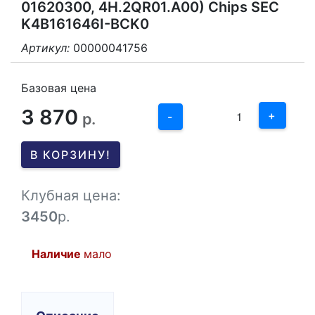
01620300, 4H.2QR01.A00) Chips SEC
K4B161646I-BCK0
Артикул:
00000041756
3
2
Базовая цена
3 870
1
+
р.
-
0
В КОРЗИНУ!
-1
Клубная цена:
3450
р.
Наличие
мало