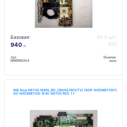
Базовая:
От 5 шт.:
850
940
р.
Арт.:
Наличие:
00000002614
мало
MB Asus N61VG MAIN_BD._0M/AS(WO/TV) (90R-NXDMB1100Y,
60-NXDMB1100-B16) N61VG REV. 1.1