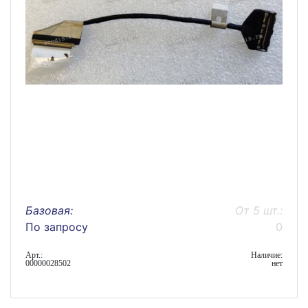
Базовая:
От 5 шт.:
По запросу
0
Арт.:
Наличие:
00000028502
нет