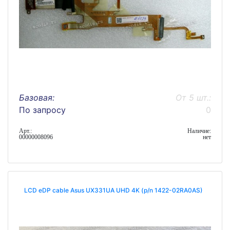
Базовая:
От 5 шт.:
По запросу
0
Арт.:
Наличие:
00000008096
нет
LCD eDP cable Asus UX331UA UHD 4K (p/n 1422-02RA0AS)