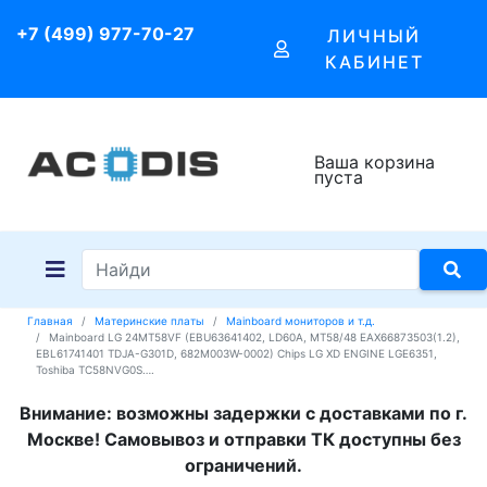
+7 (499) 977-70-27
ЛИЧНЫЙ
КАБИНЕТ
Ваша корзина
пуста
Главная
Материнские платы
Mainboard мониторов и т.д.
Mainboard LG 24MT58VF (EBU63641402, LD60A, MT58/48 EAX66873503(1.2),
EBL61741401 TDJA-G301D, 682M003W-0002) Chips LG XD ENGINE LGE6351,
Toshiba TC58NVG0S….
Внимание: возможны задержки с доставками по г.
Москве! Самовывоз и отправки ТК доступны без
ограничений.