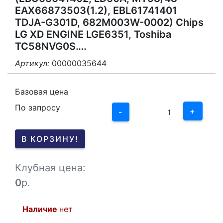
EAX66873503(1.2), EBL61741401
TDJA-G301D, 682M003W-0002) Chips
LG XD ENGINE LGE6351, Toshiba
TC58NVG0S….
Артикул:
00000035644
3
2
Базовая цена
По запросу
1
+
-
0
В КОРЗИНУ!
-1
Клубная цена:
0
р.
Наличие
нет