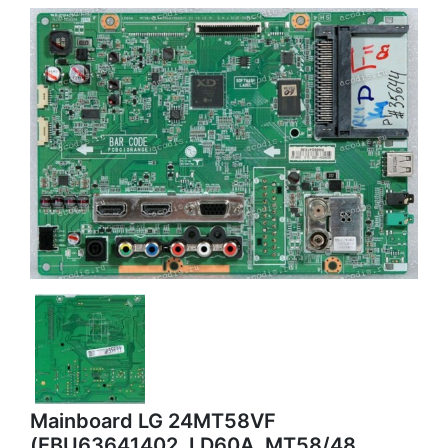
Mainboard LG 24MT58VF
(EBU63641402, LD60A, MT58/48