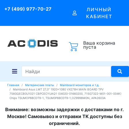
+7 (499) 977-70-27
ЛИЧНЫЙ
КАБИНЕТ
Ваша корзина
пуста
Главная
Материнские платы
Mainboard мониторов и т.д.
Mainboard Asus LMT 27,0" 1920x1080 VX278H MAIN BOARD TPV
756GQECB0U1021 CBPCECYUAQ1 (04020-01660200, 715G7322-M01-001-004K)
Chips TSUMOP88CDT9-1, TSUM0P88CDT9-1,OZ9998MGN, APA2603A
Внимание: возможны задержки с доставками по г.
Москве! Самовывоз и отправки ТК доступны без
ограничений.