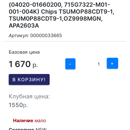
(04020-01660200, 715G7322-M01-
001-004K) Chips TSUMOP88CDT9-1,
TSUM0P88CDT9-1,OZ9998MGN,
APA2603A
Артикул:
00000033665
3
2
Базовая цена
1 670
1
+
р.
-
0
В КОРЗИНУ!
-1
Клубная цена:
1550
р.
Наличие
мало
Состояние
NEW