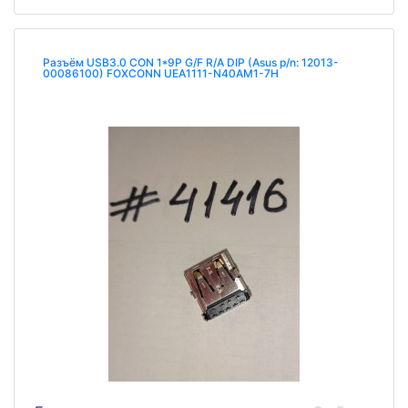
Разъём USB3.0 CON 1*9P G/F R/A DIP (Asus p/n: 12013-
00086100) FOXCONN UEA1111-N40AM1-7H