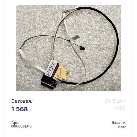
Базовая:
От 5 шт.:
1550
1 568
р.
Арт.:
Наличие:
00000034340
мало