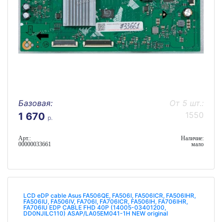
Базовая:
От 5 шт.:
1550
1 670
р.
Арт.:
Наличие:
00000033661
мало
LCD eDP cable Asus FA506QE, FA506I, FA506ICR, FA506IHR,
FA506IU, FA506IV, FA706I, FA706ICR, FA506IH, FA706IHR,
FA706IU EDP CABLE FHD 40P (14005-03401200,
DD0NJILC110) ASAP/LA05EM041-1H NEW original