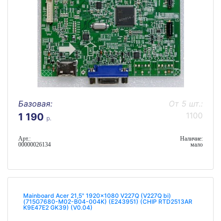
Базовая:
От 5 шт.:
1100
1 190
р.
Арт.:
Наличие:
00000026134
мало
Mainboard Acer 21,5" 1920x1080 V227Q (V227Q bi)
(715G7680-M02-B04-004K) (E243951) (CHIP RTD2513AR
K9E47E2 GK39) (V0.04)