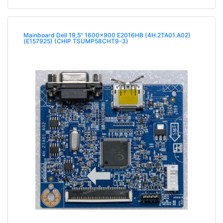
Mainboard Dell 19,5" 1600x900 E2016HB (4H.2TA01.A02)
(E157925) (CHIP TSUMP58CHT9-3)