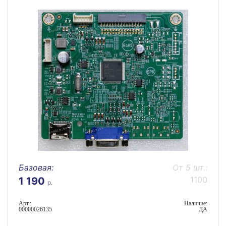
Базовая:
От 5 шт.:
1100
1 190
р.
Арт.:
Наличие:
00000026135
ДА