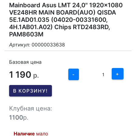
Mainboard Asus LMT 24,0" 1920x1080
VE248HR MAIN BOARD(AUO) QISDA
5E.1AD01.035 (04020-00331600,
4H.1AB01.A02) Chips RTD2483RD,
PAM8603M
Артикул:
00000033638
3
2
Базовая цена
1 190
1
+
р.
-
0
В КОРЗИНУ!
-1
Клубная цена:
1100
р.
Наличие
мало