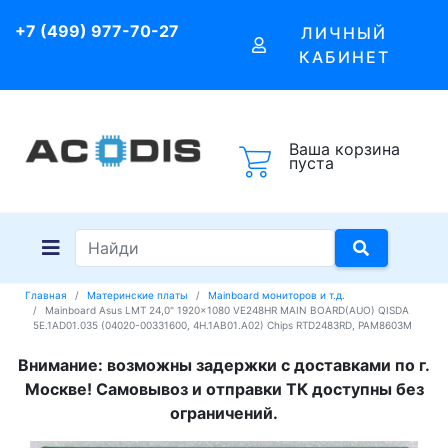
+7 (499) 977-70-27
ЛИЧНЫЙ
КАБИНЕТ
Ваша корзина
пуста
Главная
Материнские платы
Mainboard мониторов и т.д.
Mainboard Asus LMT 24,0" 1920x1080 VE248HR MAIN BOARD(AUO) QISDA
5E.1AD01.035 (04020-00331600, 4H.1AB01.A02) Chips RTD2483RD, PAM8603M
Внимание: возможны задержки с доставками по г.
Москве! Самовывоз и отправки ТК доступны без
ограничений.