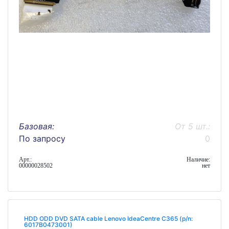
Базовая:
От 5 шт.:
По запросу
0
Арт.:
Наличие:
00000028502
нет
HDD ODD DVD SATA cable Lenovo IdeaCentre C365 (p/n:
6017B0473001)