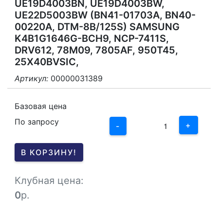
UE19D4003BN, UE19D4003BW,
UE22D5003BW (BN41-01703A, BN40-
00220A, DTM-8B/125S) SAMSUNG
K4B1G1646G-BCH9, NCP-7411S,
DRV612, 78M09, 7805AF, 950T45,
25X40BVSIC,
Артикул:
00000031389
3
2
Базовая цена
По запросу
1
+
-
0
В КОРЗИНУ!
-1
Клубная цена:
0
р.