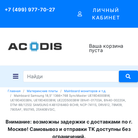
+7 (499) 977-70-27
ЛИЧНЫЙ
КАБИНЕТ
Ваша корзина
пуста
Главная
Материнские платы
Mainboard мониторов и т.д.
Mainboard Samsung 18,5" 1366x768 SyncMaster UE19D4000BW,
UE19D4003BN, UE19D4003BW, UE22D5003BW (BN41-01703A, BN40-00220A,
DTM-8B/125S) SAMSUNG K4B1G1646G-BCH9, NCP-7411S, DRV612, 78M09,
7805AF, 950T45, 25X40BVSIC,
Внимание: возможны задержки с доставками по г.
Москве! Самовывоз и отправки ТК доступны без
ограничений.