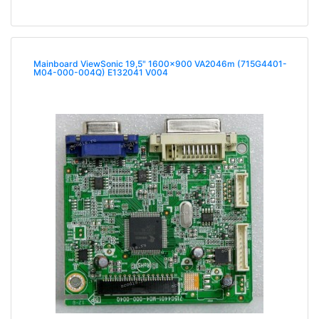
Mainboard ViewSonic 19,5" 1600x900 VA2046m (715G4401-
M04-000-004Q) E132041 V004