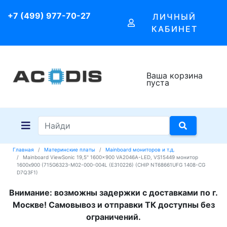
+7 (499) 977-70-27
ЛИЧНЫЙ
КАБИНЕТ
Ваша корзина
пуста
Главная
Материнские платы
Mainboard мониторов и т.д.
Mainboard ViewSonic 19,5" 1600x900 VA2046A-LED, VS15449 монитор
1600x900 (715G6323-M02-000-004L (E310226) (CHIP NT68661UFG 1408-CG
D7Q3F1)
Внимание: возможны задержки с доставками по г.
Москве! Самовывоз и отправки ТК доступны без
ограничений.