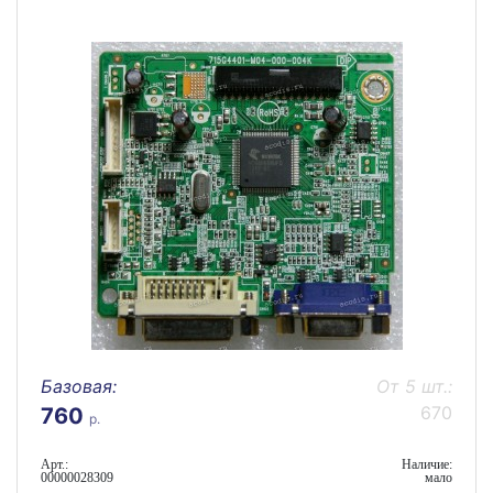
Базовая:
От 5 шт.:
670
760
р.
Арт.:
Наличие:
00000028309
мало