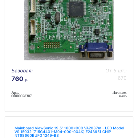
Базовая:
От 5 шт.:
670
760
р.
Арт.:
Наличие:
00000028307
мало
Mainboard ViewSonic 19,5" 1600x900 VA2037m - LED Model
VS 15032 (715G4401-M04-000-004K) E243951 CHIP
NT68660BUFG 1249-BS