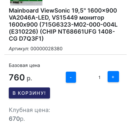
Mainboard ViewSonic 19,5" 1600x900
VA2046A-LED, VS15449 монитор
1600x900 (715G6323-M02-000-004L
(E310226) (CHIP NT68661UFG 1408-
CG D7Q3F1)
Артикул:
00000028380
3
2
Базовая цена
760
1
+
р.
-
0
В КОРЗИНУ!
-1
Клубная цена:
670
р.