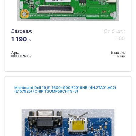
Базовая:
От 5 шт.:
1100
1 190
р.
Арт.:
Наличие:
00000026032
мало
Mainboard Dell 19,5" 1600x900 E2016HB (4H.2TA01.A02)
(E157925) (CHIP TSUMP58CHT9-3)