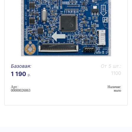
Базовая:
От 5 шт.:
1100
1 190
р.
Арт.:
Наличие:
00000026063
мало