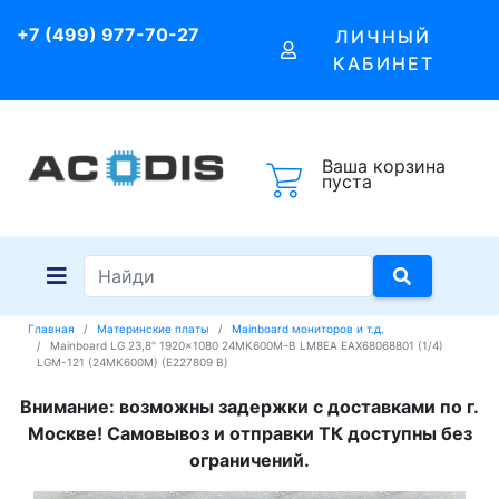
+7 (499) 977-70-27
ЛИЧНЫЙ
КАБИНЕТ
Ваша корзина
пуста
Главная
Материнские платы
Mainboard мониторов и т.д.
Mainboard LG 23,8" 1920x1080 24MK600M-B LM8EA EAX68068801 (1/4)
LGM-121 (24MK600M) (E227809 B)
Внимание: возможны задержки с доставками по г.
Москве! Самовывоз и отправки ТК доступны без
ограничений.