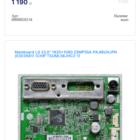
1100
1 190
р.
Арт.:
Наличие:
00000026134
мало
Mainboard LG 23,0" 1920x1080 23MP55A-PA.ARUHJPN
(E303981) (CHIP TSUML58JHC2-1)