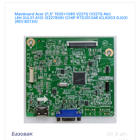
Mainboard Acer 21,5" 1920x1080 V227Q (V227Q Abi)
(4H.3UL01.A10) (E227809) (CHIP RTD2513AR ICL60G3 GJ03)
(REV B0130)
Базовая:
От 5 шт.: