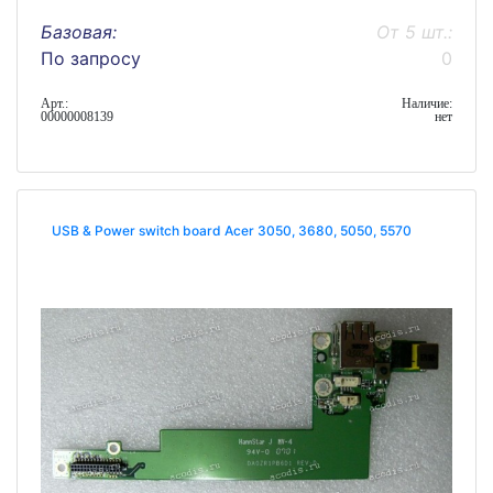
Базовая:
От 5 шт.:
По запросу
0
Арт.:
Наличие:
00000008139
нет
USB & Power switch board Acer 3050, 3680, 5050, 5570