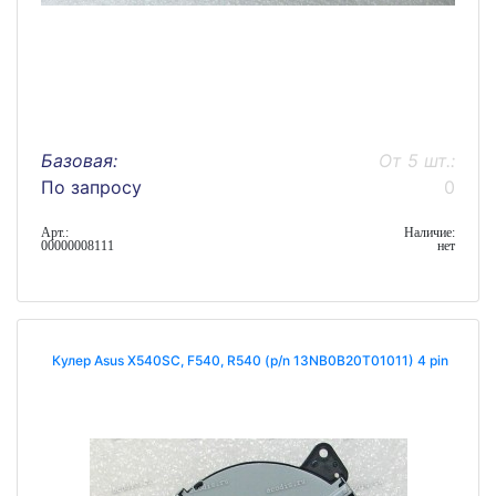
Базовая:
От 5 шт.:
По запросу
0
Арт.:
Наличие:
00000008111
нет
Кулер Asus X540SC, F540, R540 (p/n 13NB0B20T01011) 4 pin