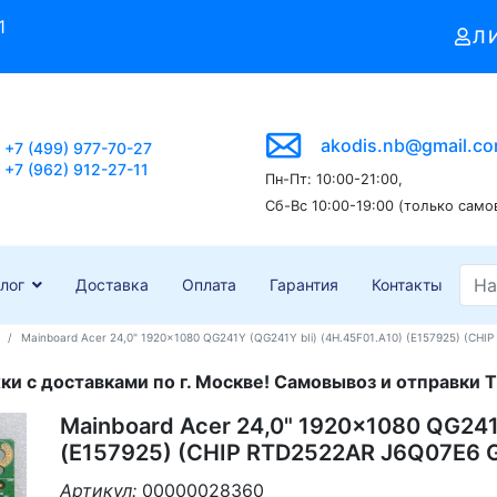
1
Л
akodis.nb@gmail.c
+7 (499) 977-70-27
+7 (962) 912-27-11
Пн-Пт: 10:00-21:00,
Сб-Вс 10:00-19:00 (только само
лог
Доставка
Оплата
Гарантия
Контакты
Mainboard Acer 24,0" 1920x1080 QG241Y (QG241Y bIi) (4H.45F01.A10) (E157925) (CHI
и с доставками по г. Москве! Самовывоз и отправки Т
Mainboard Acer 24,0" 1920x1080 QG241
(E157925) (CHIP RTD2522AR J6Q07E6 G
Артикул:
00000028360