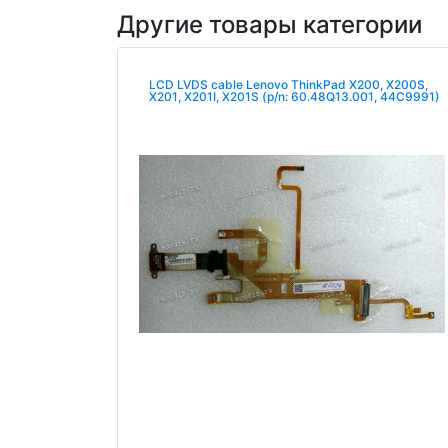
Другие товары категории
LCD LVDS cable Lenovo ThinkPad X200, X200S,
X201, X201I, X201S (p/n: 60.48Q13.001, 44C9991)