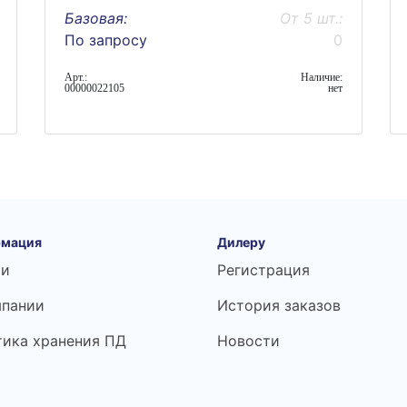
Базовая:
От 5 шт.:
По запросу
0
Арт.:
Наличие:
00000022105
нет
мация
Дилеру
ьи
Регистрация
мпании
История заказов
тика хранения ПД
Новости