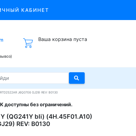
ИЧНЫЙ КАБИНЕТ
Ваша корзина пуста
om
вывоз)
P RTD2522AR J6Q07E6 GJ29) REV: B0130
К доступны без ограничений.
Y (QG241Y bIi) (4H.45F01.A10)
J29) REV: B0130