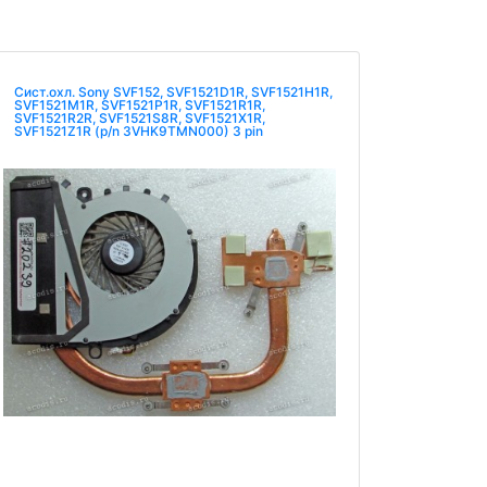
Сист.охл. Sony SVF152, SVF1521D1R, SVF1521H1R,
SVF1521M1R, SVF1521P1R, SVF1521R1R,
SVF1521R2R, SVF1521S8R, SVF1521X1R,
SVF1521Z1R (p/n 3VHK9TMN000) 3 pin