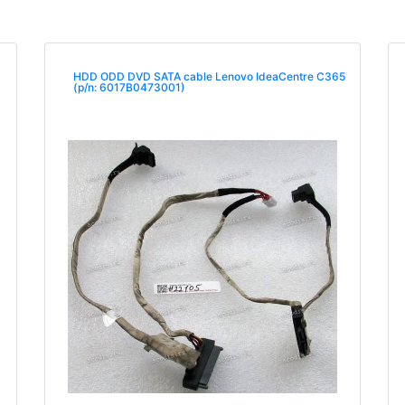
HDD ODD DVD SATA cable Lenovo IdeaCentre C365
(p/n: 6017B0473001)