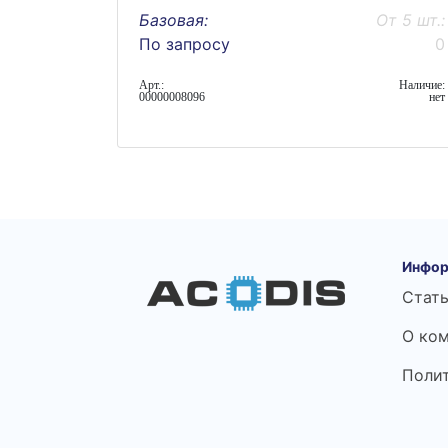
Базовая:
От 5 шт.:
По запросу
0
Арт.:
Наличие:
00000008096
нет
Инфор
Стат
О ко
Поли