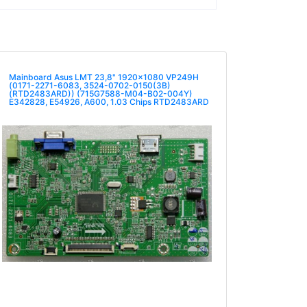
Mainboard Asus LMT 23,8" 1920x1080 VP249H
(0171-2271-6083, 3524-0702-0150(3B)
(RTD2483ARD)) (715G7588-M04-B02-004Y)
E342828, E54926, A600, 1.03 Chips RTD2483ARD