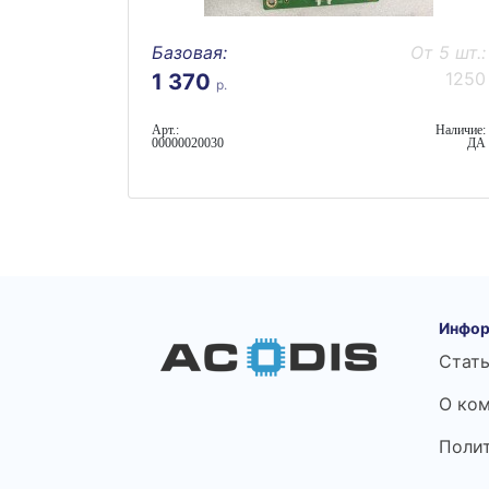
Базовая:
От 5 шт.:
1250
1 370
р.
Арт.:
Наличие:
00000020030
ДА
Инфор
Стат
О ко
Поли