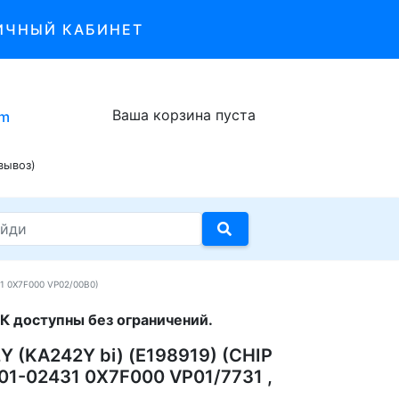
ИЧНЫЙ КАБИНЕТ
Ваша корзина пуста
om
вывоз)
31 0X7F000 VP02/00B0)
К доступны без ограничений.
Y (KA242Y bi) (E198919) (CHIP
01-02431 0X7F000 VP01/7731 ,