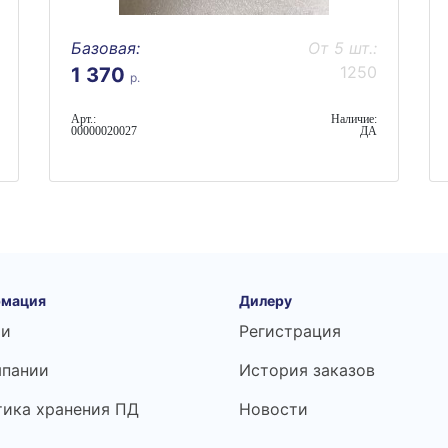
Базовая:
От 5 шт.:
1250
1 370
р.
Арт.:
Наличие:
00000020027
ДА
мация
Дилеру
ьи
Регистрация
мпании
История заказов
тика хранения ПД
Новости