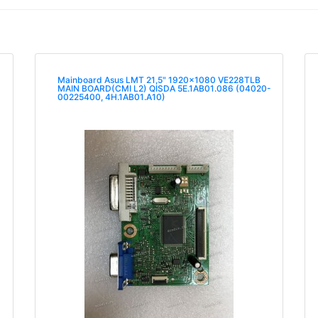
Mainboard Asus LMT 21,5" 1920x1080 VE228TLB
-
MAIN BOARD(CMI L2) QISDA 5E.1AB01.086 (04020-
)
00225400, 4H.1AB01.A10)