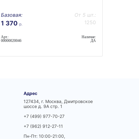
Базовая:
От 5 шт.:
1250
1 370
р.
Арт.:
Наличие:
00000020046
ДА
Адрес
127434, г. Москва, Дмитровское
шоссе д. 9А стр. 1
+7 (499) 977-70-27
+7 (962) 912-27-11
Пн-Пт: 10:00-21:00,