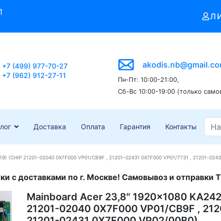
1
Л
akodis.nb@gmail.c
+7 (499) 977-70-27
+7 (962) 912-27-11
Пн-Пт: 10:00-21:00,
Сб-Вс 10:00-19:00 (только само
лог
Доставка
Оплата
Гарантия
Контакты
19) (CHIP 21201-02040 0X7F000 VP01/CB9F , 21201-02431 0X7F000 VP01/7731 , 21201-024
и с доставками по г. Москве! Самовывоз и отправки Т
Mainboard Acer 23,8" 1920x1080 KA242
21201-02040 0X7F000 VP01/CB9F , 212
21201-02431 0X7F000 VP02/00B0)