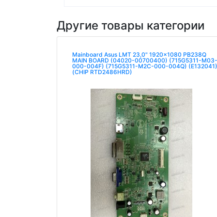
Другие товары категории
Mainboard Asus LMT 23,0" 1920x1080 PB238Q
MAIN BOARD (04020-00700400) (715G5311-M03
000-004F) (715G5311-M2C-000-004Q) (E132041
(CHIP RTD2486HRD)