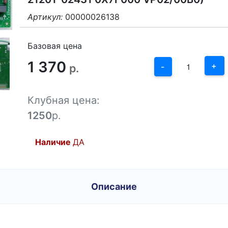
Артикул:
00000026138
3
2
Базовая цена
1 370
1
+
р.
-
0
Клубная цена:
-1
1250
р.
Наличие
ДА
Описание