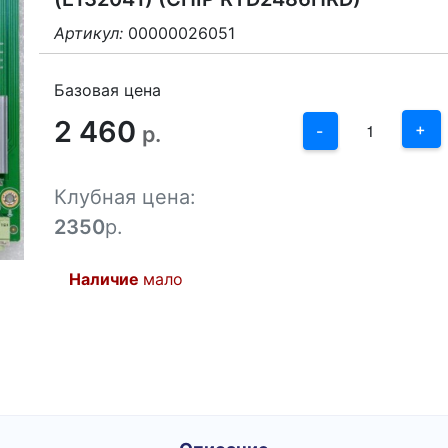
Артикул:
00000026051
3
2
Базовая цена
2 460
1
+
р.
-
0
Клубная цена:
-1
2350
р.
Наличие
мало