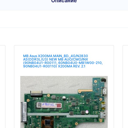
Описание
MB Asus X200MA MAIN_BD._4G/N2830
AS(DDR3L/U3) NEW MB AUO/CMO/INX
(90NB04U1-R00111, 60NB04U0-MB1W00-210,
90NB04U1-R00110) X200MA REV. 2.1