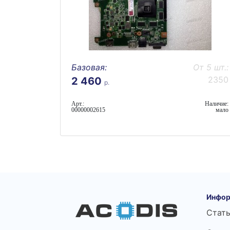
Базовая:
От 5 шт.:
2350
2 460
р.
Арт.:
Наличие:
00000002615
мало
Инфор
Стат