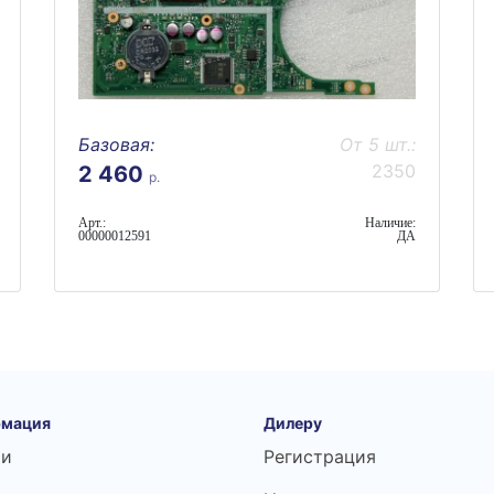
Базовая:
От 5 шт.:
2350
2 460
р.
Арт.:
Наличие:
00000012591
ДА
мация
Дилеру
ьи
Регистрация