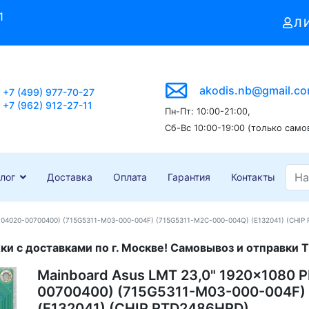
1
Л
akodis.nb@gmail.c
+7 (499) 977-70-27
+7 (962) 912-27-11
Пн-Пт: 10:00-21:00,
Сб-Вс 10:00-19:00 (только само
лог
Доставка
Оплата
Гарантия
Контакты
(04020-00700400) (715G5311-M03-000-004F) (715G5311-M2C-000-004Q) (E132041) (CHIP
и с доставками по г. Москве! Самовывоз и отправки Т
Mainboard Asus LMT 23,0" 1920x1080
00700400) (715G5311-M03-000-004F)
(E132041) (CHIP RTD2486HRD)