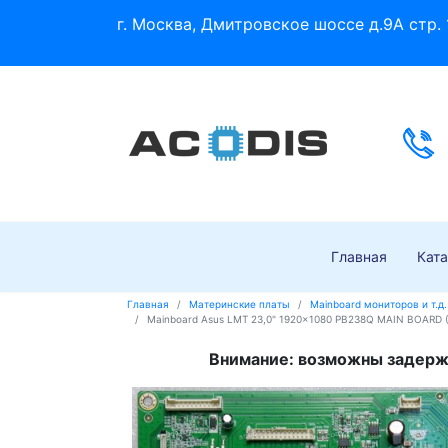
г. Москва, Дмитровское шоссе д.9А стр. 
Главная
Ката
Главная
Материнские платы
Mainboard мониторов и т.д.
Mainboard Asus LMT 23,0" 1920x1080 PB238Q MAIN BOARD 
Внимание: возможны задержк