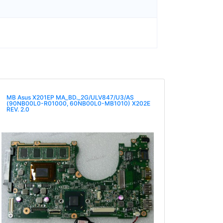
MB Asus X201EP MA_BD._2G/ULV847/U3/AS
(90NB00L0-R01000, 60NB00L0-MB1010) X202E
REV. 2.0