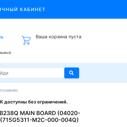
ИЧНЫЙ КАБИНЕТ
Ваша корзина пуста
om
вывоз)
 RTD2486HRD)
К доступны без ограничений.
 PB238Q MAIN BOARD (04020-
 (715G5311-M2C-000-004Q)