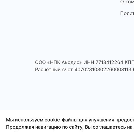
О ко
Поли
ООО «НПК Акодис» ИНН 7713412264 КПП
Расчетный счет 40702810302260003113
© 2026 Акодис - продажа компонентов для тел
Мы используем cookie-файлы для улучшения предос
планшетов и другой техники.
Продолжая навигацию по сайту, Вы соглашаетесь на 