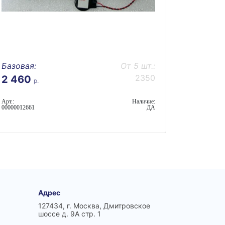
Базовая:
От 5 шт.:
2350
2 460
р.
Арт.:
Наличие:
00000012661
ДА
Адрес
127434, г. Москва, Дмитровское
шоссе д. 9А стр. 1