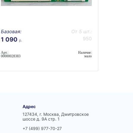
Базовая:
От 5 шт.:
950
1 090
р.
Арт.:
Наличие:
00000028383
мало
Адрес
127434, г. Москва, Дмитровское
шоссе д. 9А стр. 1
+7 (499) 977-70-27