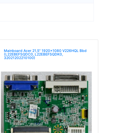
Mainboard Acer 21,5" 1920x1080 V226HQL Bbd
(L22EBEFSQDC0, L22EBEFSQDK0,
32021202210100)