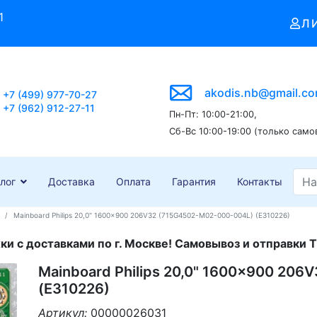
1
Л
akodis.nb@gmail.c
+7 (499) 977-70-27
+7 (962) 912-27-11
Пн-Пт: 10:00-21:00,
Сб-Вс 10:00-19:00 (только само
лог
Доставка
Оплата
Гарантия
Контакты
Mainboard Philips 20,0" 1600x900 206V32 (715G4502-M02-000-004L) (E310226)
и с доставками по г. Москве! Самовывоз и отправки Т
Mainboard Philips 20,0" 1600x900 20
(E310226)
Артикул:
00000026031