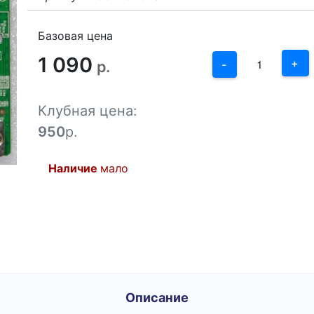
3
2
Базовая цена
1 090
1
+
р.
-
0
Клубная цена:
-1
950
р.
Наличие
мало
Описание