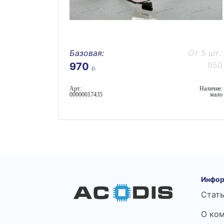
Базовая:
От 5 шт.:
950
970
р.
Арт.:
Наличие:
00000017435
мало
Инфор
Стат
О ко