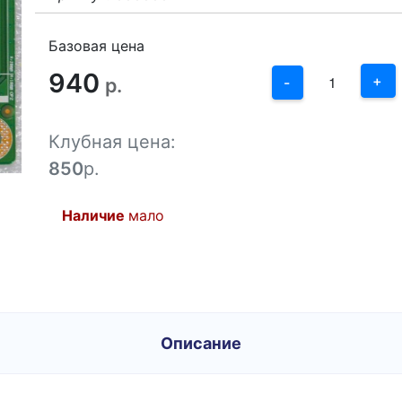
3
2
Базовая цена
940
1
+
р.
-
0
Клубная цена:
-1
850
р.
Наличие
мало
Описание