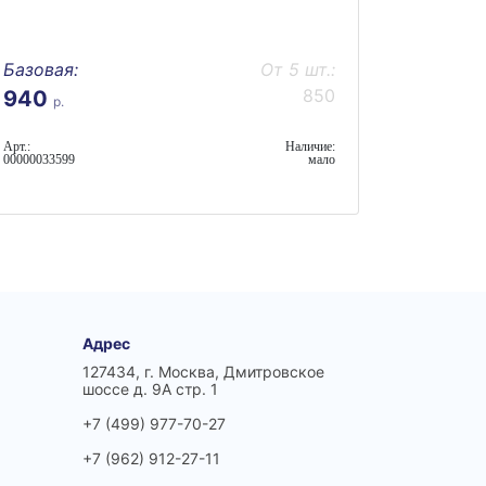
Базовая:
От 5 шт.:
850
940
р.
Арт.:
Наличие:
00000033599
мало
Адрес
127434, г. Москва, Дмитровское
шоссе д. 9А стр. 1
+7 (499) 977-70-27
+7 (962) 912-27-11