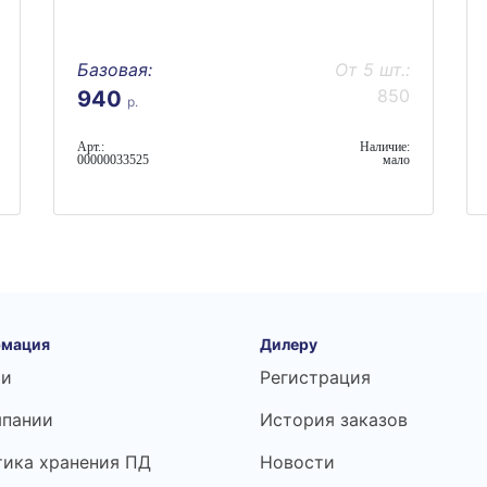
Базовая:
От 5 шт.:
850
940
р.
Арт.:
Наличие:
00000033525
мало
мация
Дилеру
ьи
Регистрация
мпании
История заказов
тика хранения ПД
Новости