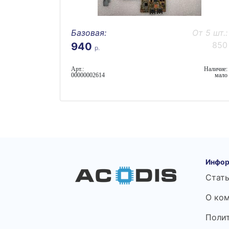
Базовая:
От 5 шт.:
850
940
р.
Арт.:
Наличие:
00000002614
мало
Инфор
Стат
О ко
Поли