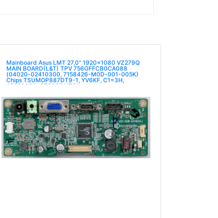
Mainboard Asus LMT 27,0" 1920x1080 VZ279Q
MAIN BOARD(L&T) TPV 756GFFCB0CA088
(04020-02410300, 7158426-M0D-001-005K)
Chips TSUMOP887DT9-1, YV6KF, C1=3H,
APA2603A, OZ9998MEGN