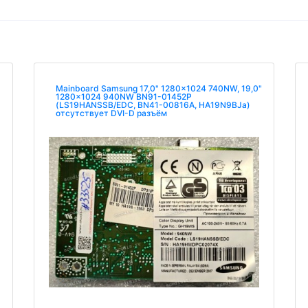
Mainboard Samsung 17,0" 1280x1024 740NW, 19,0"
1280x1024 940NW BN91-01452P
(LS19HANSSB/EDC, BN41-00816A, HA19N9BJa)
отсутствует DVI-D разъём