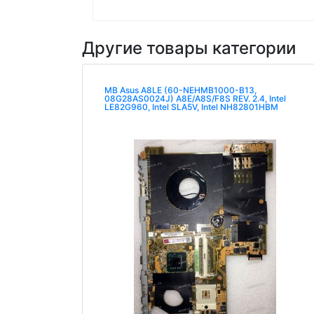
Другие товары категории
MB Asus A8LE (60-NEHMB1000-B13,
08G28AS0024J) A8E/A8S/F8S REV. 2.4, Intel
LE82G960, Intel SLA5V, Intel NH82801HBM