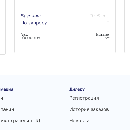
Базовая:
От 5 шт.:
По запросу
0
Арт.:
Наличие:
00000020239
нет
мация
Дилеру
ьи
Регистрация
мпании
История заказов
тика хранения ПД
Новости