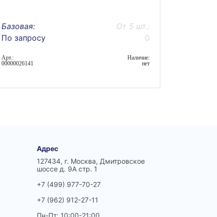
Базовая:
От 5 шт.:
По запросу
0
Арт.:
Наличие:
00000026141
нет
Адрес
127434, г. Москва, Дмитровское
шоссе д. 9А стр. 1
+7 (499) 977-70-27
+7 (962) 912-27-11
Пн-Пт: 10:00-21:00,