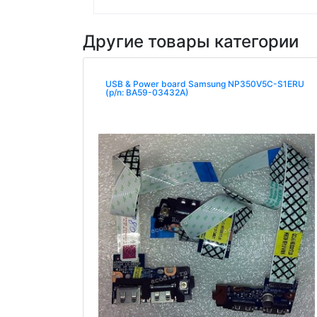
Другие товары категории
USB & Power board Samsung NP350V5C-S1ERU
(p/n: BA59-03432A)