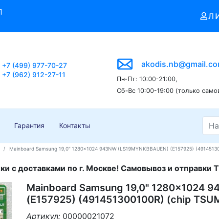
1
Л
akodis.nb@gmail.c
+7 (499) 977-70-27
+7 (962) 912-27-11
Пн-Пт: 10:00-21:00,
Сб-Вс 10:00-19:00 (только само
Гарантия
Контакты
Mainboard Samsung 19,0" 1280x1024 943NW (LS19MYNKBBAUEN) (E157925) (49145130
и с доставками по г. Москве! Самовывоз и отправки Т
Mainboard Samsung 19,0" 1280x1024
(E157925) (491451300100R) (chip TS
Артикул:
00000021072