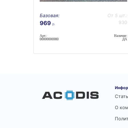
Базовая:
От 5 шт.:
930
969
р.
Арт.:
Наличие:
00000006980
ДА
Инфор
Стат
О ко
Поли