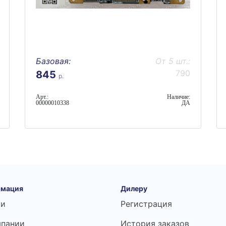
Базовая:
От 5 шт.:
790
845
р.
Арт.:
Наличие:
00000010338
ДА
мация
Дилеру
ьи
Регистрация
мпании
История заказов