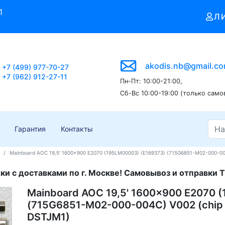
1
Л
akodis.nb@gmail.c
+7 (499) 977-70-27
+7 (962) 912-27-11
Пн-Пт: 10:00-21:00,
Сб-Вс 10:00-19:00 (только само
Гарантия
Контакты
Mainboard AOC 19,5' 1600x900 E2070 (195LM00003) (E169373) (715G6851-M02-000-00
и с доставками по г. Москве! Самовывоз и отправки Т
Mainboard AOC 19,5' 1600x900 E2070 
(715G6851-M02-000-004C) V002 (chip
DSTJM1)