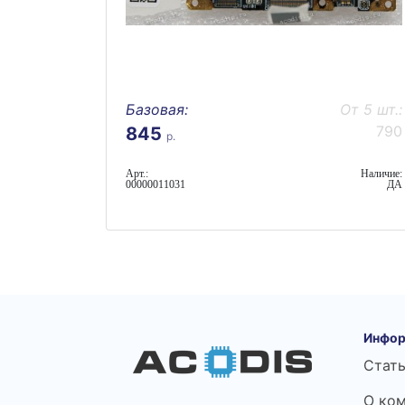
Базовая:
От 5 шт.:
790
845
р.
Арт.:
Наличие:
00000011031
ДА
Инфор
Стат
О ко