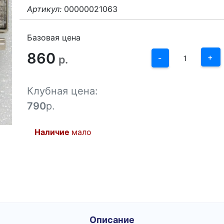
Артикул:
00000021063
3
2
Базовая цена
860
1
+
р.
-
0
Клубная цена:
-1
790
р.
Наличие
мало
Описание