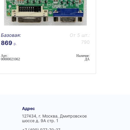
Базовая:
От 5 шт.:
790
869
р.
Арт.:
Наличие:
00000021062
ДА
Адрес
127434, г. Москва, Дмитровское
шоссе д. 9А стр. 1
+7 (499) 977-70-27