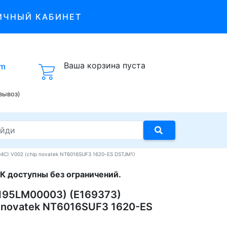
ИЧНЫЙ КАБИНЕТ
Ваша корзина пуста
om
вывоз)
4C) V002 (chip novatek NT6016SUF3 1620-ES DSTJM1)
К доступны без ограничений.
(195LM00003) (E169373)
 novatek NT6016SUF3 1620-ES