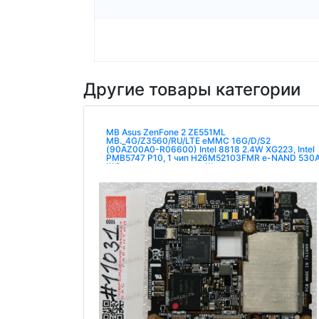
Другие товары категории
MB Asus ZenFone 2 ZE551ML
MB._4G/Z3560/RU/LTE eMMC 16G/D/S2
(90AZ00A0-R06600) Intel 8818 2.4W XG223, Intel
PMB5747 P10, 1 чип H26M52103FMR e-NAND 530
!!!Сервисная прошивка!!!