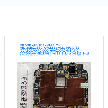
MB Asus ZenFone 2 ZE551ML
MB._2GB/Z3560/WW/LTE eMMC 16G/D/S2
(90AZ00A0-R01000, 60AZ00A0-MBA110,
A
60AZ00A0-MB2130) Intel 8818 2.4W XG223, Intel
PMB5747 P10, 1 чип SK hynix H26M52103FMR e-
NAND 530Y !!!Сервисная прошивка!!!