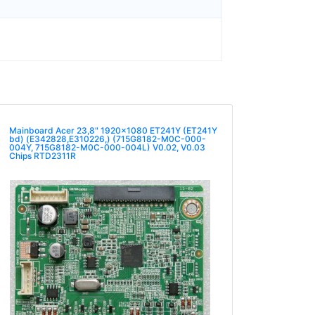
Mainboard Acer 23,8" 1920x1080 ET241Y (ET241Y
bd) (E342828,E310226,) (715G8182-M0C-000-
004Y, 715G8182-M0C-000-004L) V0.02, V0.03
Chips RTD2311R