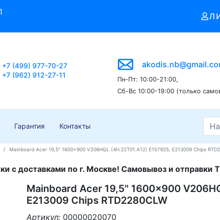
1
Л
akodis.nb@gmail.c
+7 (499) 977-70-27
+7 (962) 912-27-11
Пн-Пт: 10:00-21:00,
Сб-Вс 10:00-19:00 (только само
Гарантия
Контакты
Mainboard Acer 19,5" 1600x900 V206HQL (4H.22T01.A12) E157925, E213009 Chips RT
и с доставками по г. Москве! Самовывоз и отправки Т
Mainboard Acer 19,5" 1600x900 V206HQ
E213009 Chips RTD2280CLW
Артикул:
00000020070