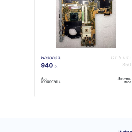
Базовая:
От 5 шт.:
850
940
р.
Арт.:
Наличие:
00000002614
мало
Инфор