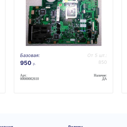
Базовая:
От 5 шт.:
850
950
р.
Арт.:
Наличие:
00000002610
ДА
мация
Дилеру