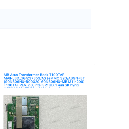
MB Asus Transformer Book T100TAF
MAIN_BD._1G/Z3735G/AS (eMMC 32G/ABGN+BT
(90NB06N0-R00020, 60NB06N0-MB1311-208)
T100TAF REV. 2.0, Intel SR1UD, 1 чип SK hynix
H5TC4G63AFR PBA 442A, 1 чип Samsung
KLMBG4GEAC-B031