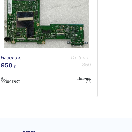
Базовая:
От 5 шт.:
850
950
р.
Арт.:
Наличие:
00000012079
ДА
Адрес