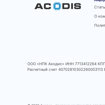
Стат
О ко
Поли
ООО «НПК Акодис» ИНН 7713412264 КПП
Расчетный счет 40702810302260003113