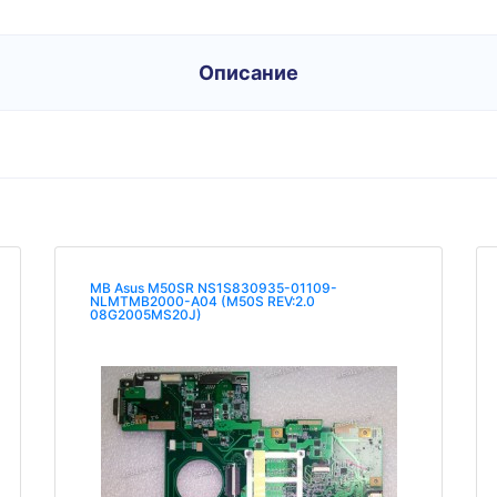
Описание
MB Asus M50SR NS1S830935-01109-
NLMTMB2000-A04 (M50S REV:2.0
08G2005MS20J)