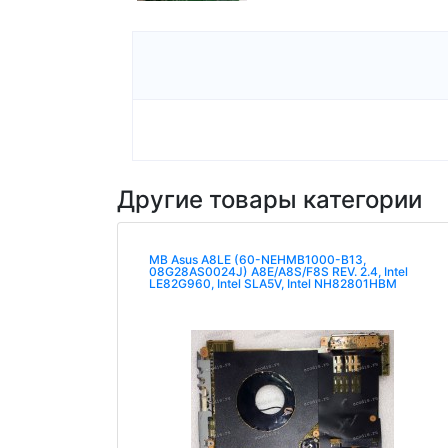
Другие товары категории
MB Asus A8LE (60-NEHMB1000-B13,
08G28AS0024J) A8E/A8S/F8S REV. 2.4, Intel
LE82G960, Intel SLA5V, Intel NH82801HBM