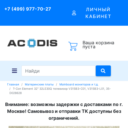
+7 (499) 977-70-27
ЛИЧНЫЙ
КАБИНЕТ
Ваша корзина
пуста
Главная
Материнские платы
Mainboard мониторов и т.д.
T-Con Element 32" 32LE30Q телевизор V315B3-C01, V315B3-L01, 35-
D028628
Внимание: возможны задержки с доставками по г.
Москве! Самовывоз и отправки ТК доступны без
ограничений.