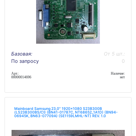
Базовая:
От 5 шт.:
По запросу
0
Арт.:
Наличие:
00000014696
нет
Mainboard Samsung 23,0" 1920x1080 S23B300B
(LS23B300BS/CI) (BN41-01787C, NT68652_1A1D) (BN94-
06945K, BN63-07709A) (SE1159LMHL-NT) REV. 1.0