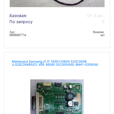
Базовая:
От 5 шт.:
По запросу
0
Арт.:
Наличие:
00000007754
нет
Mainboard Samsung 21,5" 1920x10800 S22C200B
(LS22C20KBS/CI, VER. AE06) (SC200/450, BN41-02060A)