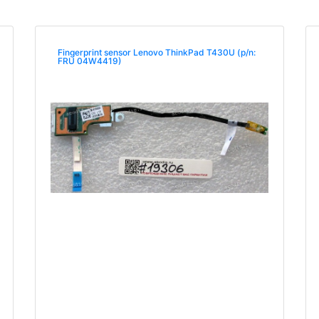
Fingerprint sensor Lenovo ThinkPad T430U (p/n:
FRU 04W4419)