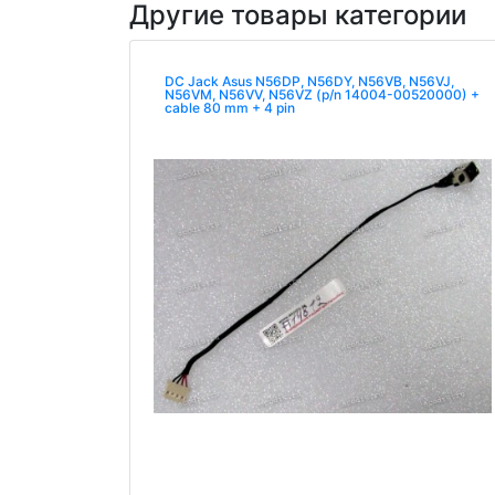
Другие товары категории
DC Jack Asus N56DP, N56DY, N56VB, N56VJ,
N56VM, N56VV, N56VZ (p/n 14004-00520000) +
cable 80 mm + 4 pin