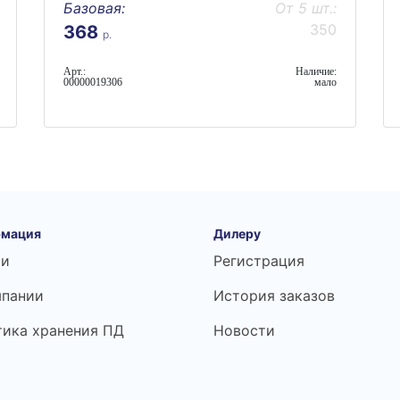
Базовая:
От 5 шт.:
350
368
р.
Арт.:
Наличие:
00000019306
мало
мация
Дилеру
ьи
Регистрация
мпании
История заказов
тика хранения ПД
Новости