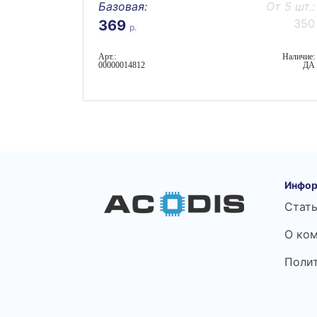
Базовая:
От 5 шт.:
350
369
р.
Арт.:
Наличие:
00000014812
ДА
Инфор
Стат
О ко
Поли