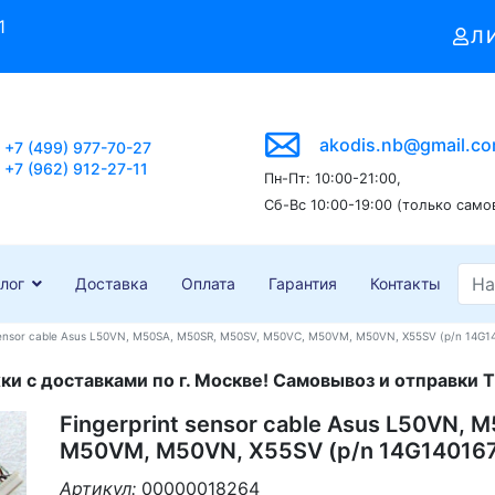
1
Л
akodis.nb@gmail.c
+7 (499) 977-70-27
+7 (962) 912-27-11
Пн-Пт: 10:00-21:00,
Сб-Вс 10:00-19:00 (только само
лог
Доставка
Оплата
Гарантия
Контакты
 sensor cable Asus L50VN, M50SA, M50SR, M50SV, M50VC, M50VM, M50VN, X55SV (p/n 14G1
и с доставками по г. Москве! Самовывоз и отправки Т
Fingerprint sensor cable Asus L50VN,
M50VM, M50VN, X55SV (p/n 14G14016
Артикул:
00000018264