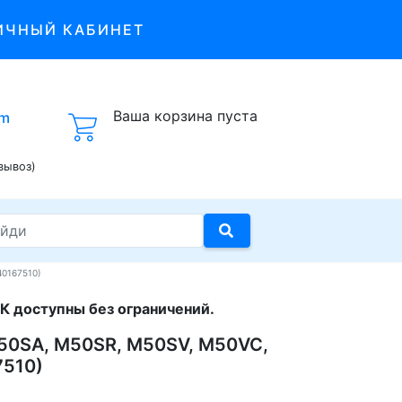
ИЧНЫЙ КАБИНЕТ
Ваша корзина пуста
om
вывоз)
40167510)
К доступны без ограничений.
 M50SA, M50SR, M50SV, M50VC,
7510)