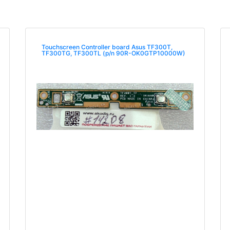
Touchscreen Controller board Asus TF300T,
TF300TG, TF300TL (p/n 90R-OK0GTP10000W)