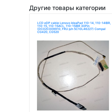
Другие товары категории
LCD eDP cable Lenovo IdeaPad 110-14, 110-14IBR,
110-15, 110-15ACL, 110-15IBR 30Pin
(DC02C009910, FRU p/n 5C10L46227) Compal
CG420, CG520