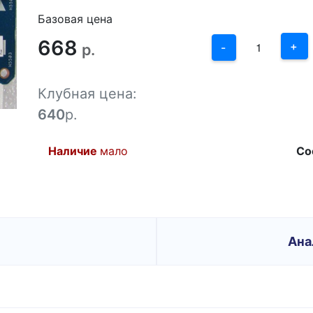
2
Базовая цена
668
1
+
р.
-
0
Клубная цена:
-1
640
р.
Наличие
мало
Со
Ана