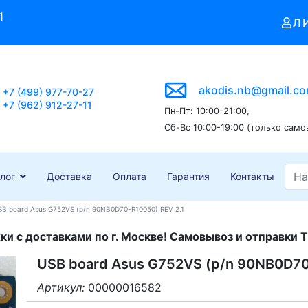
1
Л
akodis.nb@gmail.c
+7 (499) 977-70-27
+7 (962) 912-27-11
Пн-Пт: 10:00-21:00,
Сб-Вс 10:00-19:00 (только само
лог
Доставка
Оплата
Гарантия
Контакты
SB board Asus G752VS (p/n 90NB0D70-R10050) REV 2.1
и с доставками по г. Москве! Самовывоз и отправки Т
USB board Asus G752VS (p/n 90NB0D70
Артикул:
00000016582
3