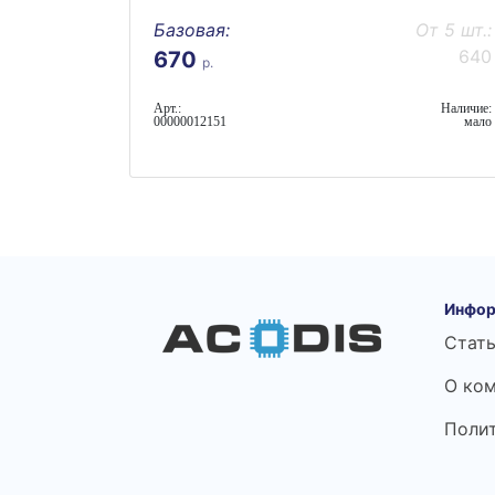
Базовая:
От 5 шт.:
640
670
р.
Арт.:
Наличие:
00000012151
мало
Инфор
Стат
О ко
Поли