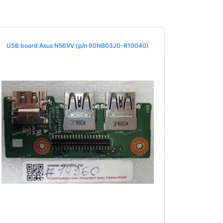
USB board Asus N56VV (p/n 90NB03J0-R10040)