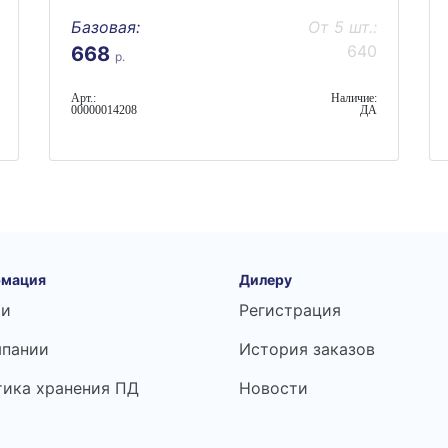
Базовая:
От 5 шт.:
640
668
р.
Арт.:
Наличие:
00000014208
ДА
мация
Дилеру
ьи
Регистрация
мпании
История заказов
тика хранения ПД
Новости