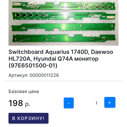
Switchboard Aquarius 1740D, Daewoo
HL720A, Hyundai Q74A монитор
(97E6501500-01)
Артикул:
00000011226
3
2
Базовая цена
198
1
+
р.
-
0
В КОРЗИНУ!
-1