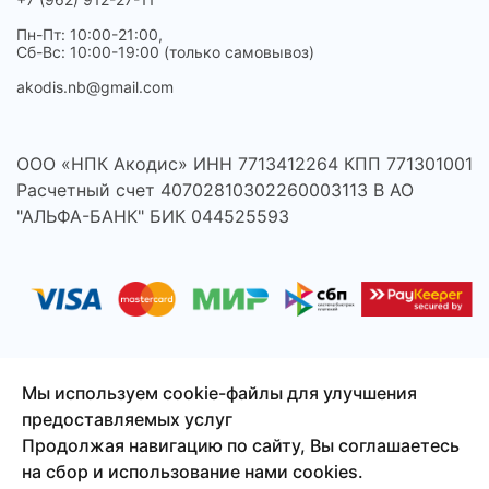
Пн-Пт: 10:00-21:00,
Сб-Вс: 10:00-19:00 (только самовывоз)
akodis.nb@gmail.com
ООО «НПК Акодис» ИНН 7713412264 КПП 771301001
Расчетный счет 40702810302260003113 В АО
"АЛЬФА-БАНК" БИК 044525593
Мы используем cookie-файлы для улучшения
предоставляемых услуг
© 2026 Акодис - продажа компонентов для телефонов,
Продолжая навигацию по сайту, Вы соглашаетесь
ноутбуков, планшетов и другой техники.
на сбор и использование нами cookies.
Сайт создан
Смузи-Студио