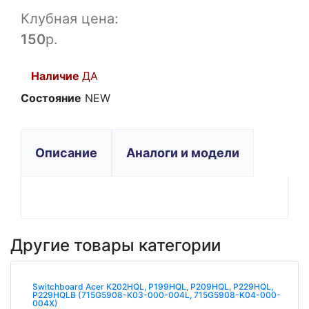
Клубная цена:
150
р.
Наличие
ДА
Состояние
NEW
Описание
Аналоги и модели
Другие товары категории
Switchboard Acer K202HQL, P199HQL, P209HQL, P229HQL,
P229HQLB (715G5908-K03-000-004L, 715G5908-K04-000-
004X)