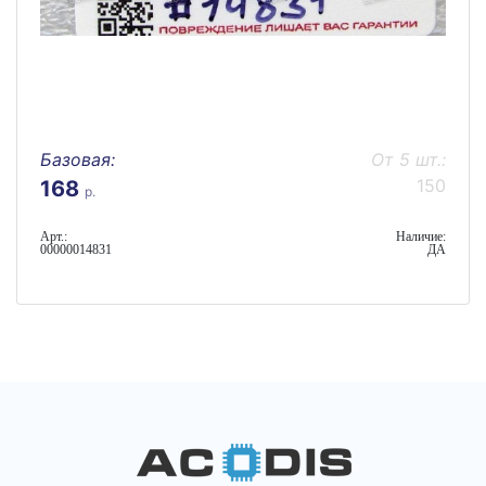
Базовая:
От 5 шт.:
150
168
р.
Арт.:
Наличие:
00000014831
ДА