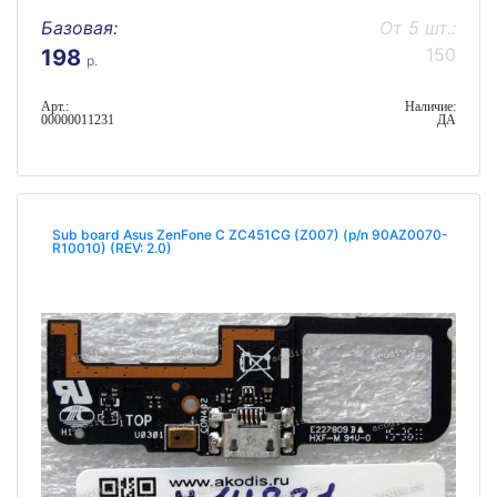
Базовая:
От 5 шт.:
150
198
р.
Арт.:
Наличие:
00000011231
ДА
Sub board Asus ZenFone C ZC451CG (Z007) (p/n 90AZ0070-
R10010) (REV: 2.0)