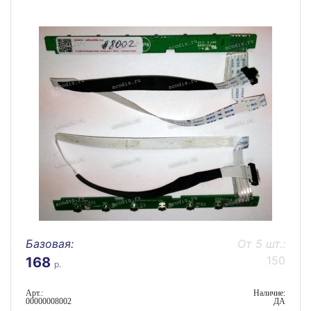
Базовая:
От 5 шт.:
150
168
р.
Арт.:
Наличие:
00000008002
ДА