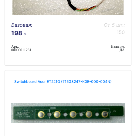
Базовая:
От 5 шт.:
150
198
р.
Арт.:
Наличие:
00000011231
ДА
Switchboard Acer ET221Q (715G8247-K0E-000-004N)