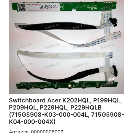
Switchboard Acer K202HQL, P199HQL,
P209HQL, P229HQL, P229HQLB
(715G5908-K03-000-004L, 715G5908-
K04-000-004X)
Артикул:
00000008002