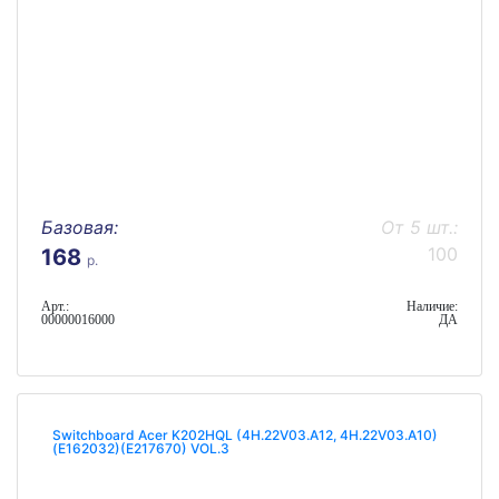
Базовая:
От 5 шт.:
100
168
р.
Арт.:
Наличие:
00000016000
ДА
Switchboard Acer K202HQL (4H.22V03.A12, 4H.22V03.A10)
(E162032)(E217670) VOL.3