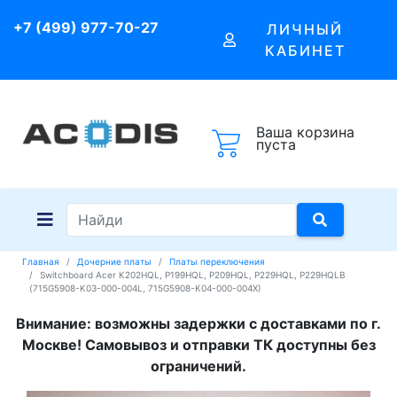
+7 (499) 977-70-27
ЛИЧНЫЙ
КАБИНЕТ
Ваша корзина
пуста
Главная
Дочерние платы
Платы переключения
Switchboard Acer K202HQL, P199HQL, P209HQL, P229HQL, P229HQLB
(715G5908-K03-000-004L, 715G5908-K04-000-004X)
Внимание: возможны задержки с доставками по г.
Москве! Самовывоз и отправки ТК доступны без
ограничений.