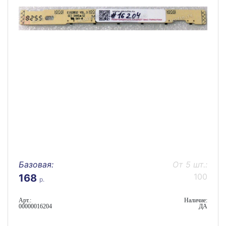
Базовая:
От 5 шт.:
100
168
р.
Арт.:
Наличие:
00000016204
ДА