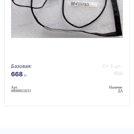
Базовая:
От 5 шт.:
600
668
р.
Арт.:
Наличие:
00000022033
ДА