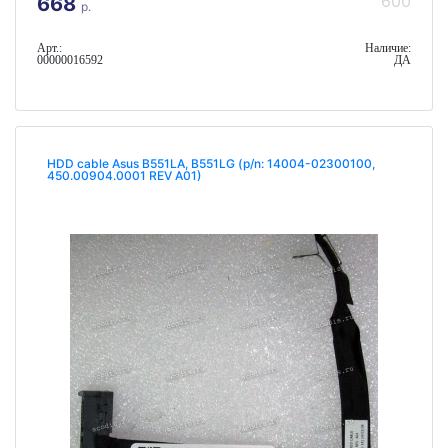
600
668
р.
Арт.:
Наличие:
00000016592
ДА
HDD cable Asus B551LA, B551LG (p/n: 14004-02300100,
450.00904.0001 REV A01)