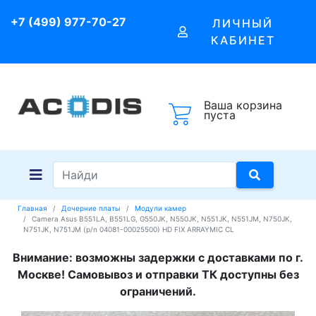
+7 (499) 977-70-27
ЛИЧНЫЙ
КАБИНЕТ
Ваша корзина
пуста
Главная
Дочерние платы
Модули камер
Camera Asus B551LA, B551LG, G550JK, N550JK, N551JK, N551JM, N750JK,
N751JK, N751JM (p/n 04081-00025500) HD FIX ARRAYMIC CL
Внимание: возможны задержки с доставками по г.
Москве! Самовывоз и отправки ТК доступны без
ограничений.