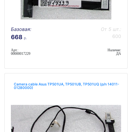
Базовая:
От 5 шт.:
600
668
р.
Арт.:
Наличие:
00000017229
ДА
Camera cable Asus TP501UA, TP501UB, TP501UQ (p/n 14011-
01280000)