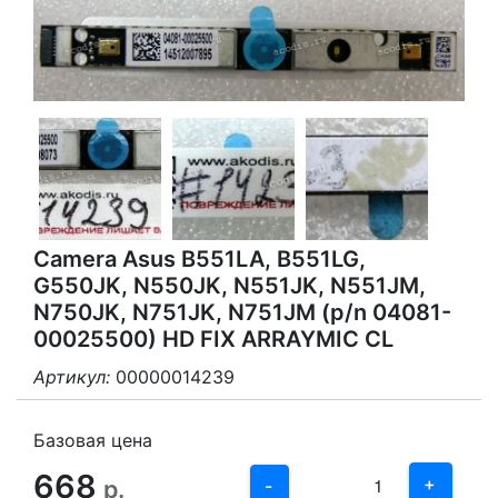
Camera Asus B551LA, B551LG,
G550JK, N550JK, N551JK, N551JM,
N750JK, N751JK, N751JM (p/n 04081-
00025500) HD FIX ARRAYMIC CL
Артикул:
00000014239
3
2
Базовая цена
668
1
+
р.
-