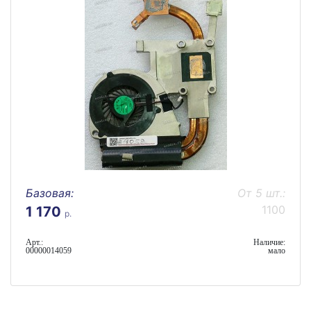
Базовая:
От 5 шт.:
1100
1 170
р.
Арт.:
Наличие:
00000014059
мало