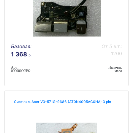
Базовая:
От 5 шт.:
1200
1 368
р.
Арт.:
Наличие:
00000009592
мало
Сист.охл. Acer V3-571G-9686 (AT0N4005AC0HA) 3 pin