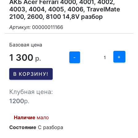
АКБ Acer Ferrari 4000, 4001, 4002,
4003, 4004, 4005, 4006, TravelMate
2100, 2600, 8100 14,8V разбор
Артикул:
00000011166
3
2
Базовая цена
1 300
1
+
р.
-
0
В КОРЗИНУ!
-1
Клубная цена:
1200
р.
Наличие
мало
Состояние
С разбора