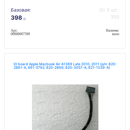
Базовая:
От 5 шт.:
350
398
р.
Арт.:
Наличие:
00000007599
мало
IO board Apple Macbook Air A1369 Late 2010, 2011 (p/n: 820-
2861-A, 661-5792, 820-2869, 820-3057-A, 821-1339-A)